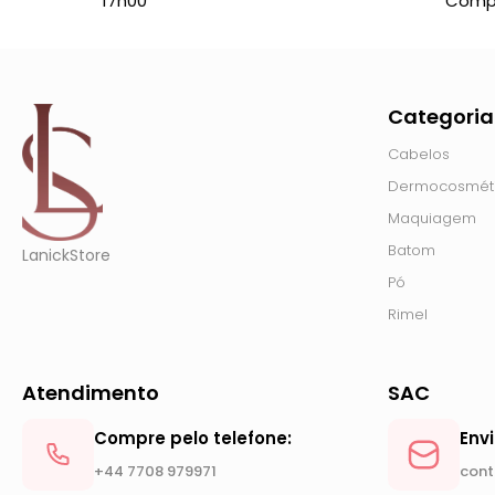
17h00
Comp
Categoria
Cabelos
Dermocosmét
Maquiagem
Batom
LanickStore
Pó
Rimel
Atendimento
SAC
Compre pelo telefone:
Env
+44 7708 979971
cont