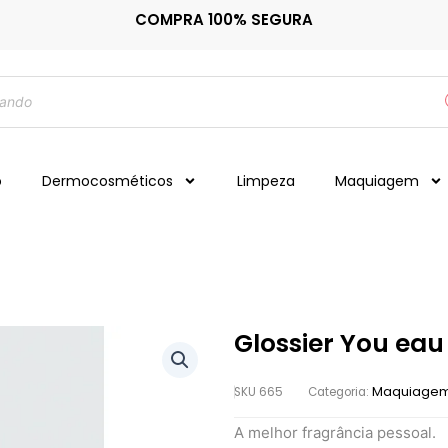
COMPRA 100% SEGURA
o
Dermocosméticos
Limpeza
Maquiagem
Glossier You eau 
Maquiage
SKU
665
Categoria:
A melhor fragrância pessoal.