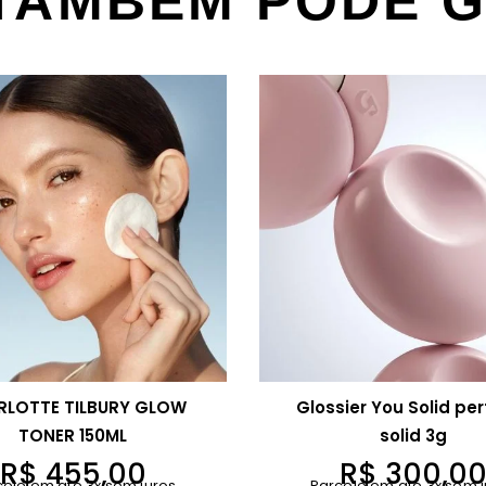
TAMBÉM PODE 
RLOTTE TILBURY GLOW
Glossier You Solid pe
TONER 150ML
solid 3g
R$
455,00
R$
300,0
cele em até 3x sem juros
Parcele em até 3x sem j