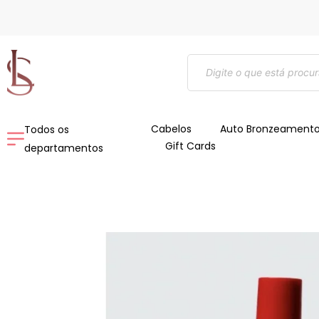
Ir
para
o
Pesquisar
conteúdo
produtos
Cabelos
Auto Bronzeament
Todos os
Gift Cards
departamentos