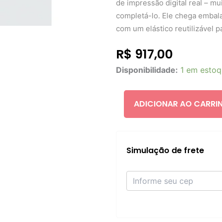
de impressão digital real – mu
completá-lo. Ele chega embal
com um elástico reutilizável p
R$
917,00
Glossier
Disponibilidade:
1 em esto
You
eau
de
ADICIONAR AO CARRI
parfum
1.7
fl
oz
/
Simulação de frete
50
ml
quantidade