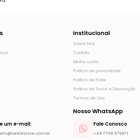
ra
s
Institucional
Sobre Nós
icos
Contato
Minha conta
Política de privacidade
Política de Frete
Política de Troca e Devolução
Termos de Uso
Nosso WhatsApp
ie um e-mail:
Fale Conosco
ato@lanickstore.com.br
+44 7708 979971