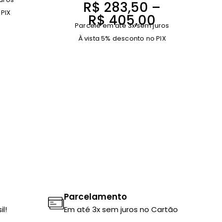
F
R$
283,50
–
 PIX
a
R$
405,00
Parcele em até 3x sem juros
i
À vista 5% desconto no PIX
x
a
d
e
p
r
e
ç
o
:
R
$
Parcelamento
l!
Em até 3x sem juros no Cartão
2