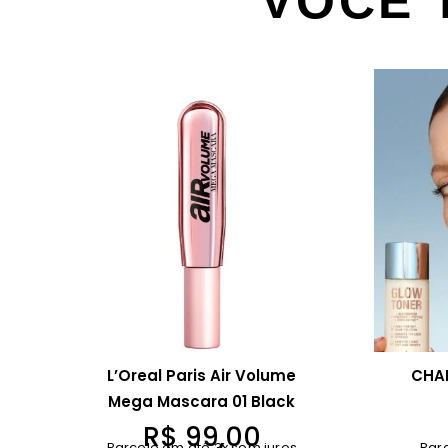
VOCÊ 
L’Oreal Paris Air Volume
CHA
Mega Mascara 01 Black
R$
99,00
Parcele em até 3x sem juros
Par