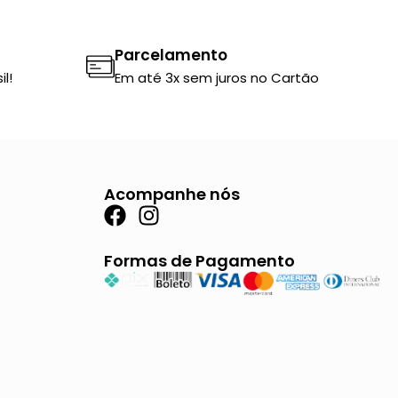
Parcelamento
l!
Em até 3x sem juros no Cartão
Acompanhe nós
F
I
a
n
c
s
Formas de Pagamento
e
t
b
a
o
g
o
r
k
a
m