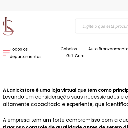
Ir
para
o
Pesquisar
conteúdo
produtos
Cabelos
Auto Bronzeament
Todos os
Gift Cards
departamentos
A Lanickstore é uma loja virtual que tem como princip
Levando em consideração suas necessidades e e
altamente capacitada e experiente, que identifi
A empresa tem um forte compromisso com a qua
rigoroso controle de qualidade antes de serem d