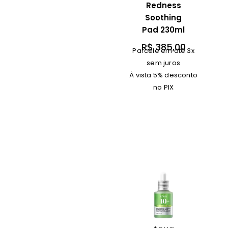
Redness
Soothing
Pad 230ml
R$
385,00
Parcele em até 3x
sem juros
À vista 5% desconto
no PIX