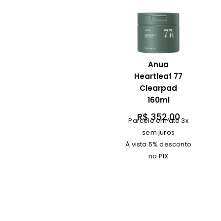
Anua
Heartleaf 77
Clearpad
160ml
R$
352,00
Parcele em até 3x
sem juros
À vista 5% desconto
no PIX