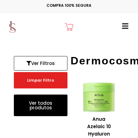
Ir
COMPRA 100% SEGURA
para
o
Cart
conteúdo
Dermocosm
Ver Filtros
Limpar Filtro
Ver todos
produtos
Anua
Azelaic 10
Hyaluron