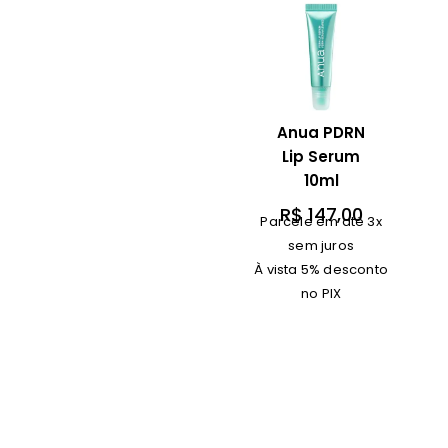
Anua PDRN
Lip Serum
10ml
R$
147,00
Parcele em até 3x
sem juros
À vista 5% desconto
no PIX