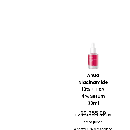
Anua
Niacinamide
10% + TXA
4% Serum
30ml
R$
355,00
Parcele em até 3x
sem juros
À vista 5% desconto