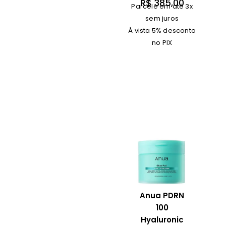
R$
385,00
Parcele em até 3x
sem juros
À vista 5% desconto
no PIX
Anua PDRN
100
Hyaluronic