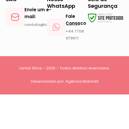
WhatsApp
Segurança
Envie um e-
Fale
mail:
Conosco
contato@lanickstore.com.br
+44 7708
979971
Lanick Store – 2026 – Todos direitos reservados.
Desenvolvido por:
Agência Mobimkt