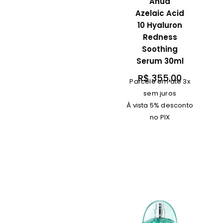
Anua
Azelaic Acid
10 Hyaluron
Redness
Soothing
Serum 30ml
R$
355,00
Parcele em até 3x
sem juros
À vista 5% desconto
no PIX