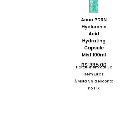
Anua PDRN
Hyaluronic
Acid
Hydrating
Capsule
Mist 100ml
R$
335,00
Parcele em até 3x
sem juros
À vista 5% desconto
no PIX