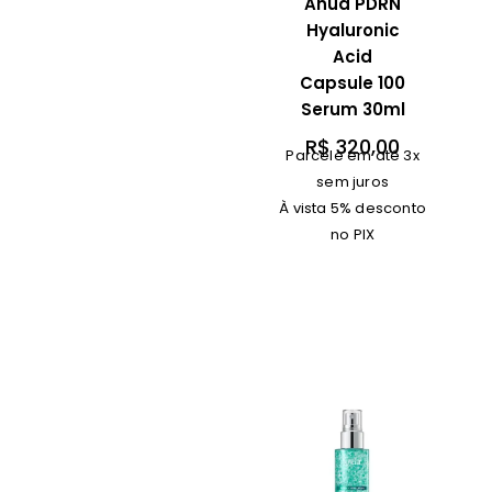
Anua PDRN
Hyaluronic
Acid
Capsule 100
Serum 30ml
R$
320,00
Parcele em até 3x
sem juros
À vista 5% desconto
no PIX