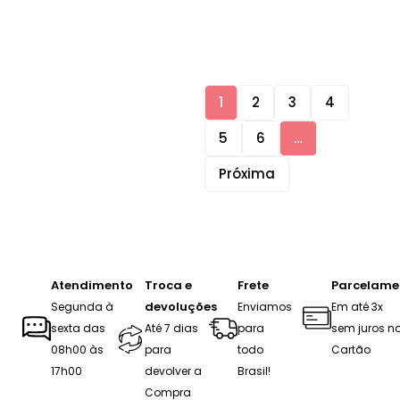
1
2
3
4
5
6
…
Próxima
Atendimento
Troca e
Frete
Parcelame
devoluções
Segunda à
Enviamos
Em até 3x
sexta das
Até 7 dias
para
sem juros n
08h00 às
para
todo
Cartão
17h00
devolver a
Brasil!
Compra