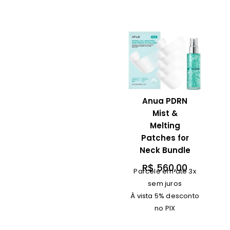
Anua PDRN
Mist &
Melting
Patches for
Neck Bundle
R$
560,00
Parcele em até 3x
sem juros
À vista 5% desconto
no PIX