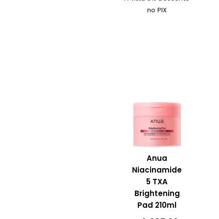
no PIX
Anua
Niacinamide
5 TXA
Brightening
Pad 210ml