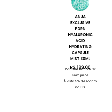
ANUA
EXCLUSIVE
PDRN
HYALURONIC
ACID
HYDRATING
CAPSULE
MIST 30ML
R$
199,00
Parcele em até 3x
sem juros
À vista 5% desconto
no PIX