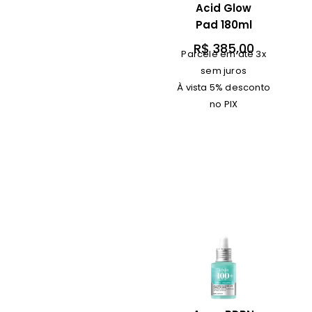
Acid Glow
Pad 180ml
R$
385,00
Parcele em até 3x
sem juros
À vista 5% desconto
no PIX