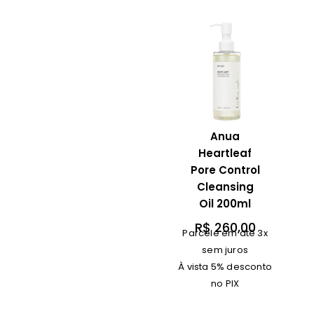
Anua
Heartleaf
Pore Control
Cleansing
Oil 200ml
R$
260,00
Parcele em até 3x
sem juros
À vista 5% desconto
no PIX