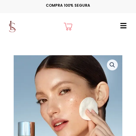
Ir
COMPRA 100% SEGURA
para
o
Cart
conteúdo