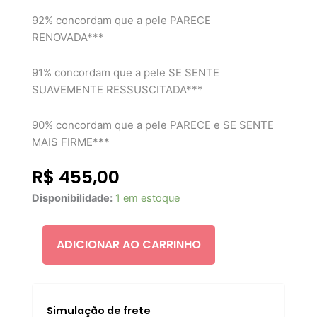
92% concordam que a pele PARECE
RENOVADA***
91% concordam que a pele SE SENTE
SUAVEMENTE RESSUSCITADA***
90% concordam que a pele PARECE e SE SENTE
MAIS FIRME***
R$
455,00
CHARLOTTE
Disponibilidade:
1 em estoque
TILBURY
GLOW
TONER
ADICIONAR AO CARRINHO
150ML
quantidade
Simulação de frete