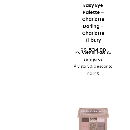
Easy Eye
Palette –
Charlotte
Darling –
Charlotte
Tilbury
R$
534,00
Parcele em até 3x
sem juros
À vista 5% desconto
no PIX