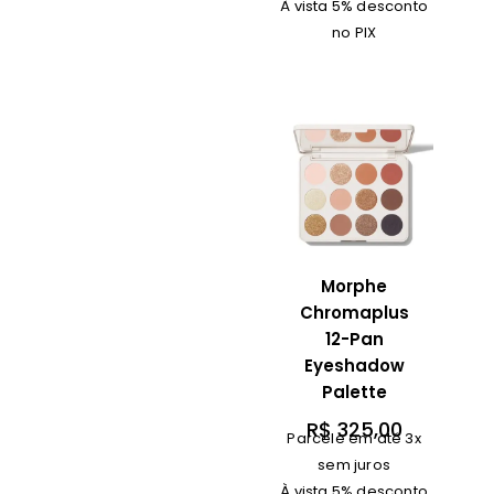
À vista 5% desconto
no PIX
Morphe
Chromaplus
12-Pan
Eyeshadow
Palette
R$
325,00
Parcele em até 3x
sem juros
À vista 5% desconto