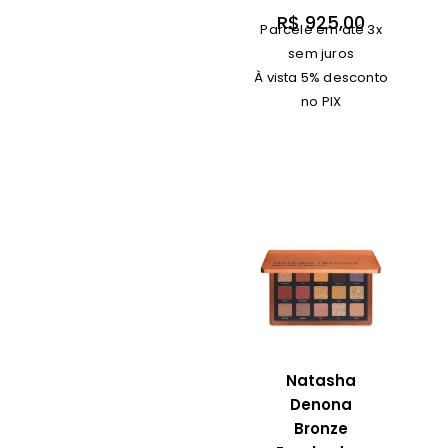
R$
925,00
Parcele em até 3x
sem juros
À vista 5% desconto
no PIX
Natasha
Denona
Bronze