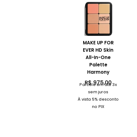
MAKE UP FOR
EVER HD Skin
All-In-One
Palette
Harmony
R$
975,00
Parcele em até 3x
sem juros
À vista 5% desconto
no PIX