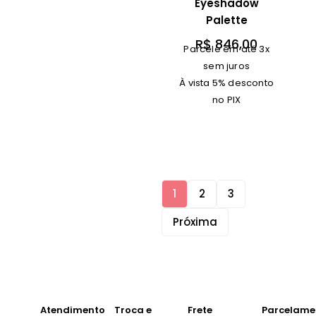
Eyeshadow
Palette
R$
846,00
Parcele em até 3x
sem juros
À vista 5% desconto
no PIX
1
2
3
Próxima
Atendimento
Troca e
Frete
Parcelame