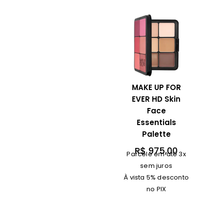
MAKE UP FOR
EVER HD Skin
Face
Essentials
Palette
R$
975,00
Parcele em até 3x
sem juros
À vista 5% desconto
no PIX