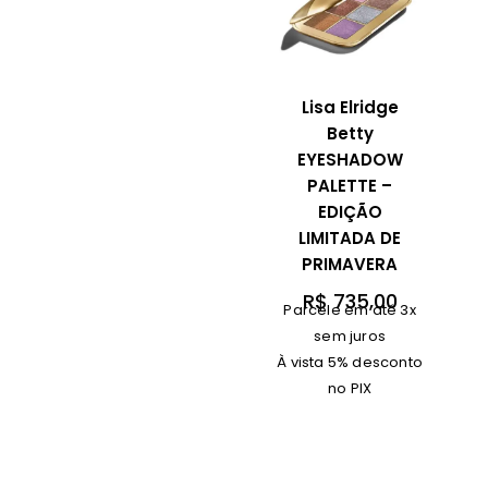
Lisa Elridge
Betty
EYESHADOW
PALETTE –
EDIÇÃO
LIMITADA DE
PRIMAVERA
R$
735,00
Parcele em até 3x
sem juros
À vista 5% desconto
no PIX