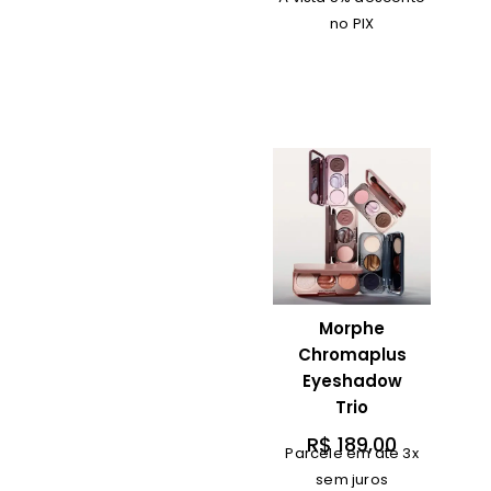
no PIX
Morphe
Chromaplus
Eyeshadow
Trio
R$
189,00
Parcele em até 3x
sem juros