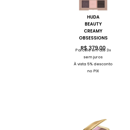
HUDA
BEAUTY
CREAMY
OBSESSIONS
R$
379,00
Parcele em até 3x
sem juros
À vista 5% desconto
no PIX