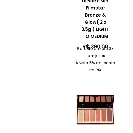
TILBURY Mini
Filmstar
Bronze &
Glow( 2 x
3.5g ) LIGHT
TO MEDIUM
R$
390,00
Parcele em até 3x
sem juros
À vista 5% desconto
no PIX