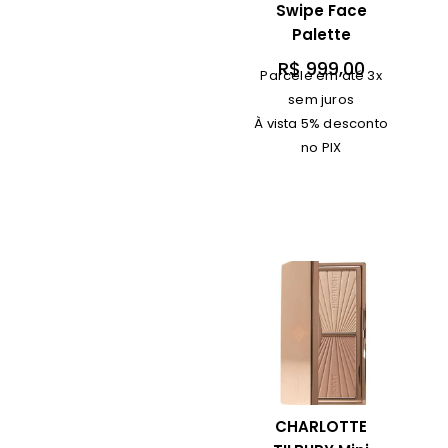
Swipe Face
Palette
R$
999,00
Parcele em até 3x
sem juros
À vista 5% desconto
no PIX
CHARLOTTE