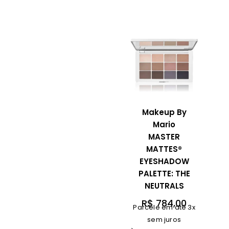
Makeup By
Mario
MASTER
MATTES®
EYESHADOW
PALETTE: THE
NEUTRALS
R$
784,00
Parcele em até 3x
sem juros