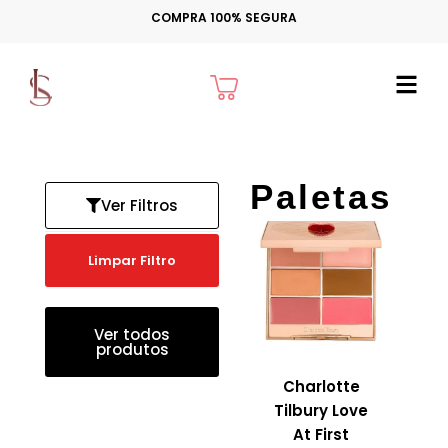
Ir
COMPRA 100% SEGURA
para
o
Cart
conteúdo
Paletas
Ver Filtros
Limpar Filtro
Ver todos
produtos
Charlotte
Tilbury Love
At First