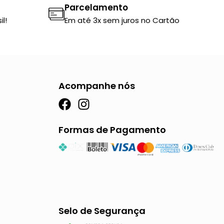
Parcelamento
l!
Em até 3x sem juros no Cartão
Acompanhe nós
F
I
a
n
c
s
Formas de Pagamento
e
t
b
a
o
g
o
r
k
a
m
Selo de Segurança