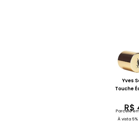
Yves S
Touche Éc
R$
Parcele em
À vista 5%