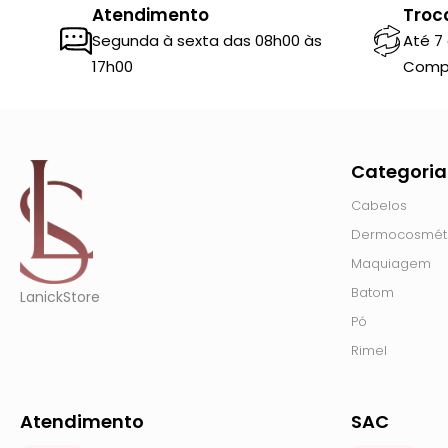
Atendimento
Troc
Segunda à sexta das 08h00 às
Até 7
17h00
Comp
Categoria
Cabelos
Dermocosmét
Maquiagem
Batom
LanickStore
Pó
Rimel
Atendimento
SAC