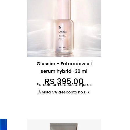
Glossier – Futuredew oil
serum hybrid · 30 ml
R$
395,00
Parcele em até 3x sem juros
À vista 5% desconto no PIX