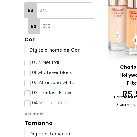
R$
R$
Cor
0.5N Neutral
Charlo
01 whatever black
Hollyw
02 All around white
Filt
R$
03 Limitless Brown
Parcele em
04 Matte cobalt
À vista 5%
Ver mais
Tamanho