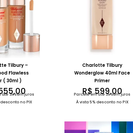
tte Tilbury –
Charlotte Tilbury
ood Flawless
Wonderglow 40ml Face
er ( 30ml )
Primer
555,00
R$
599,00
 até 3x sem juros
Parcele em até 3x sem juros
 desconto no PIX
À vista 5% desconto no PIX