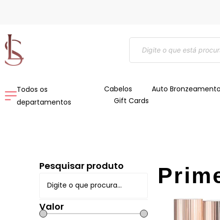
Ir
para
o
Pesquisar
conteúdo
produtos
Cabelos
Auto Bronzeament
Todos os
Gift Cards
departamentos
Pesquisar produto
Prim
Valor