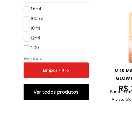
1.6ml
100ml
10ml
12ml
200
Ver mais
Limpar Filtro
MILK M
GLOW 
R$
Ver todos produtos
Parcele em
À vista 5%