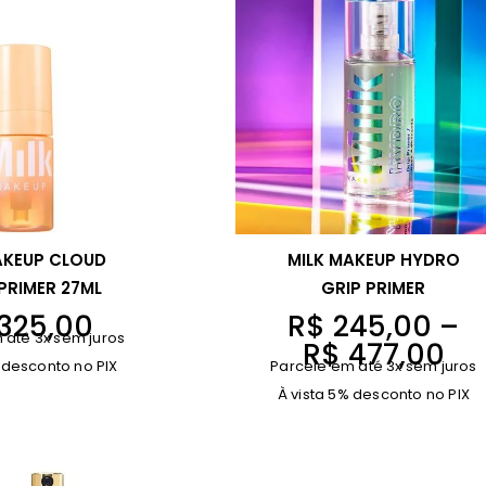
AKEUP CLOUD
MILK MAKEUP HYDRO
PRIMER 27ML
GRIP PRIMER
F
325,00
R$
245,00
–
 até 3x sem juros
a
R$
477,00
 desconto no PIX
Parcele em até 3x sem juros
i
À vista 5% desconto no PIX
x
a
d