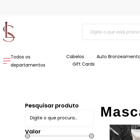
Ir
para
o
Pesquisar
conteúdo
produtos
Cabelos
Auto Bronzeament
Todos os
Gift Cards
departamentos
Pesquisar produto
Masc
Valor