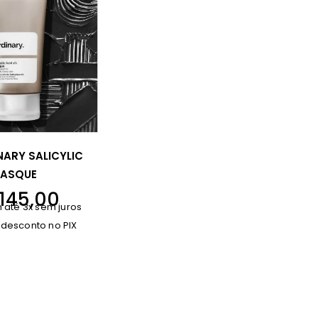
NARY SALICYLIC
ASQUE
145,00
 até 3x sem juros
 desconto no PIX