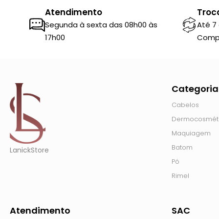
Atendimento
Troc
Segunda à sexta das 08h00 às
Até 7
17h00
Comp
Categoria
Cabelos
Dermocosmét
Maquiagem
Batom
LanickStore
Pó
Rimel
Atendimento
SAC