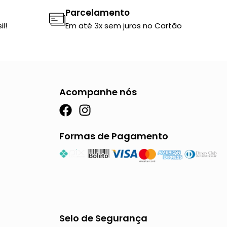
Parcelamento
l!
Em até 3x sem juros no Cartão
Acompanhe nós
F
I
a
n
c
s
Formas de Pagamento
e
t
b
a
o
g
o
r
k
a
m
Selo de Segurança