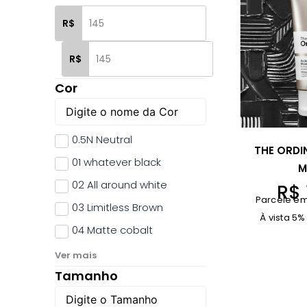
R$
R$
Cor
0.5N Neutral
THE ORDI
01 whatever black
M
02 All around white
R$
Parcele em
03 Limitless Brown
À vista 5%
04 Matte cobalt
Ver mais
Tamanho