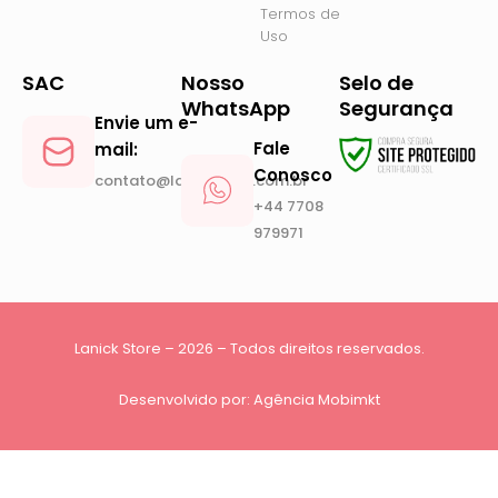
Termos de
Uso
SAC
Nosso
Selo de
WhatsApp
Segurança
Envie um e-
Fale
mail:
Conosco
contato@lanickstore.com.br
+44 7708
979971
Lanick Store – 2026 – Todos direitos reservados.
Desenvolvido por:
Agência Mobimkt