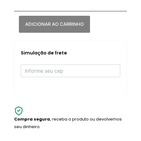
através
TALK
R$ 405,00
MATTE
BEAUTY
BLUSH
ADICIONAR AO CARRINHO
WAND
quantidade
Simulação de frete
Compra segura
, receba o produto ou devolvemos
seu dinheiro.