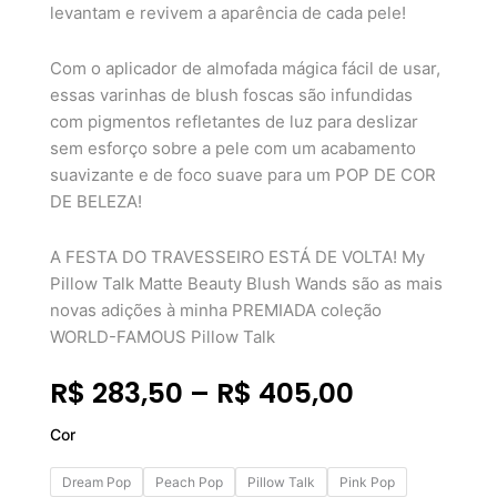
levantam e revivem a aparência de cada pele!
Com o aplicador de almofada mágica fácil de usar,
essas varinhas de blush foscas são infundidas
com pigmentos refletantes de luz para deslizar
sem esforço sobre a pele com um acabamento
suavizante e de foco suave para um POP DE COR
DE BELEZA!
A FESTA DO TRAVESSEIRO ESTÁ DE VOLTA! My
Pillow Talk Matte Beauty Blush Wands são as mais
novas adições à minha PREMIADA coleção
WORLD-FAMOUS Pillow Talk
Faixa
R$
283,50
–
R$
405,00
de
CHARLOTTE
Cor
preço:
TILBURY
R$ 283,50
-
Dream Pop
Peach Pop
Pillow Talk
Pink Pop
PILLOW