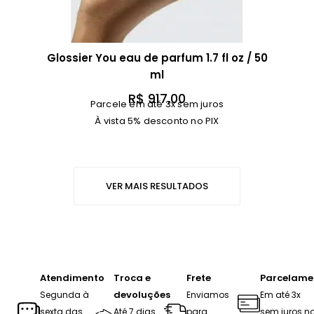
Glossier You eau de parfum 1.7 fl oz / 50
ml
R$
917,00
Parcele em até 3x sem juros
À vista 5% desconto no PIX
VER MAIS RESULTADOS
Atendimento
Troca e
Frete
Parcelame
devoluções
Segunda à
Enviamos
Em até 3x
sexta das
Até 7 dias
para
sem juros n