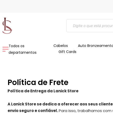
Ir
para
o
Pesquisar
conteúdo
produtos
Cabelos
Auto Bronzeament
Todos os
Gift Cards
departamentos
Política de Frete
Política de Entrega da Lanick Store
A Lanick Store se dedica a oferecer aos seus clien
envio seguro e confiável.
Para isso, trabalhamos com