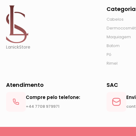
Categoria
Cabelos
Dermocosmét
Maquiagem
Batom
LanickStore
Pó
Rimel
Atendimento
SAC
Compre pelo telefone:
Env
+44 7708 979971
cont