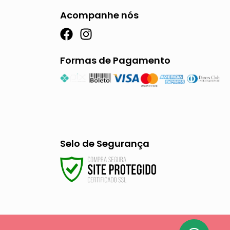
Acompanhe nós
F
I
a
n
c
s
Formas de Pagamento
e
t
b
a
o
g
o
r
k
a
m
Selo de Segurança