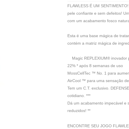
FLAWLESS É UM SENTIMENTO! A N
pele confiante e sem defeitos! U
com um acabamento fosco natura
Esta é uma base mágica de trata
contém a matriz mágica de ingred
Magic REPLEXIUM® inovador para
22% * após 8 semanas de uso
MossCellTec ™ No. 1 para aume
AirCool ™ para uma sensação de f
Tem um C.T. exclusivo. DEFENSE ™
cotidiano. ***
Dá um acabamento impecável e 
reduzidos! **
ENCONTRE SEU JOGO FLAWLESS S