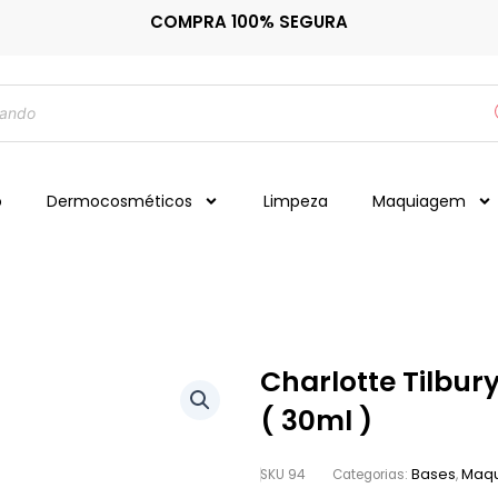
COMPRA 100% SEGURA
o
Dermocosméticos
Limpeza
Maquiagem
Charlotte Tilbur
( 30ml )
Bases
Maq
SKU
94
Categorias:
,