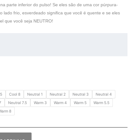
na parte inferior do pulso! Se eles são de uma cor púrpura-
do lado frio, esverdeado significa que você é quente e se eles
vel que você seja NEUTRO!
 5
Cool 8
Neutral 1
Neutral 2
Neutral 3
Neutral 4
7
Neutral 7.5
Warm 3
Warm 4
Warm 5
Warm 5.5
Warm 8