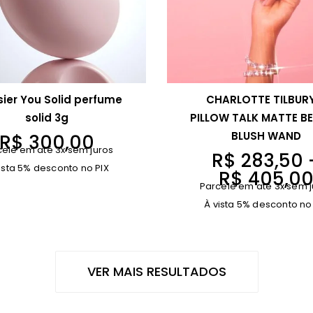
sier You Solid perfume
CHARLOTTE TILBUR
solid 3g
PILLOW TALK MATTE B
BLUSH WAND
R$
300,00
cele em até 3x sem juros
R$
283,50
ista 5% desconto no PIX
R$
405,0
Parcele em até 3x sem j
À vista 5% desconto no
VER MAIS RESULTADOS