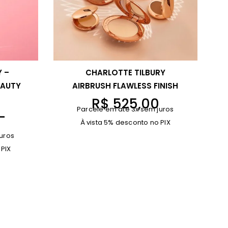
Y –
CHARLOTTE TILBURY
EAUTY
AIRBRUSH FLAWLESS FINISH
R$
525,00
Parcele em até 3x sem juros
F
–
À vista 5% desconto no PIX
a
0
uros
i
 PIX
x
a
d
e
p
r