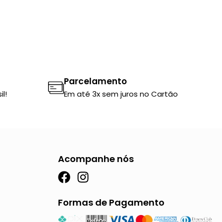
e
ç
o
:
R
$
Parcelamento
2
l!
Em até 3x sem juros no Cartão
8
3
,
5
Acompanhe nós
0
a
F
I
t
a
n
r
c
s
Formas de Pagamento
a
e
t