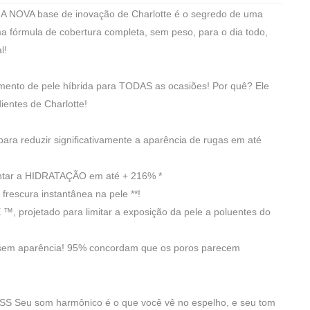
OVA base de inovação de Charlotte é o segredo de uma
ma fórmula de cobertura completa, sem peso, para o dia todo,
l!
mento de pele híbrida para TODAS as ocasiões! Por quê? Ele
ientes de Charlotte!
 reduzir significativamente a aparência de rugas em até
ntar a HIDRATAÇÃO em até + 216% *
rescura instantânea na pele **!
, projetado para limitar a exposição da pele a poluentes do
sem aparência! 95% concordam que os poros parecem
eu som harmônico é o que você vê no espelho, e seu tom