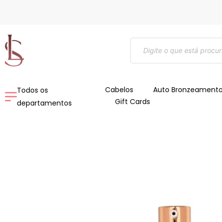
Ir
para
o
Pesquisar
conteúdo
produtos
Cabelos
Auto Bronzeament
Todos os
Gift Cards
departamentos