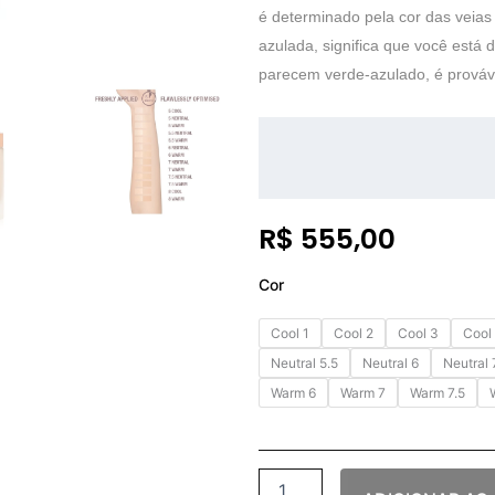
é determinado pela cor das veias 
azulada, significa que você está 
parecem verde-azulado, é prová
R$
555,00
Charlotte
Cor
Tilbury
-
Cool 1
Cool 2
Cool 3
Cool
Airbrush
Flawless
Neutral 5.5
Neutral 6
Neutral 
Foundation
Warm 6
Warm 7
Warm 7.5
(
30ml
)
quantidade