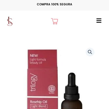
Ir
COMPRA 100% SEGURA
para
o
Cart
conteúdo