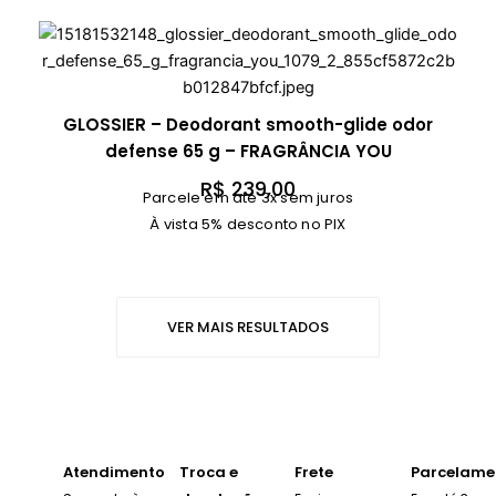
$
1
9
3
GLOSSIER – Deodorant smooth-glide odor
,
defense 65 g – FRAGRÂNCIA YOU
0
R$
239,00
0
Parcele em até 3x sem juros
a
À vista 5% desconto no PIX
t
r
a
v
VER MAIS RESULTADOS
é
s
R
$
Atendimento
Troca e
Frete
Parcelame
5