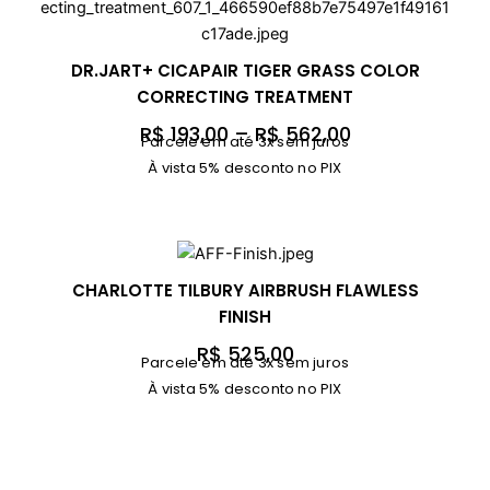
DR.JART+ CICAPAIR TIGER GRASS COLOR
CORRECTING TREATMENT
F
R$
193,00
–
R$
562,00
Parcele em até 3x sem juros
a
À vista 5% desconto no PIX
i
x
a
d
e
CHARLOTTE TILBURY AIRBRUSH FLAWLESS
p
FINISH
r
R$
525,00
Parcele em até 3x sem juros
e
À vista 5% desconto no PIX
ç
o
:
R