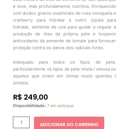
é leve, mas profundamente nutritiva. Enriquecido
com ácidos graxos essenciais de rosa mosqueta e
cranberry para hidratar e nutrir, jojoba para
hidratar, semente de uva para ajudar a regular a
produção de óleo da própria pele e licopeno
antioxidante da semente de tomate para fornecer
proteção contra os danos dos radicais livres.
Adequado para todos os tipos de pele,
particularmente os tipos de pele mista / oleosa ou
aqueles que vivem em climas muito quentes /
úmidos.
R$
249,00
Trilogy
Disponibilidade:
7 em estoque
Rosehip
Oil
Light
ADICIONAR AO CARRINHO
Blend