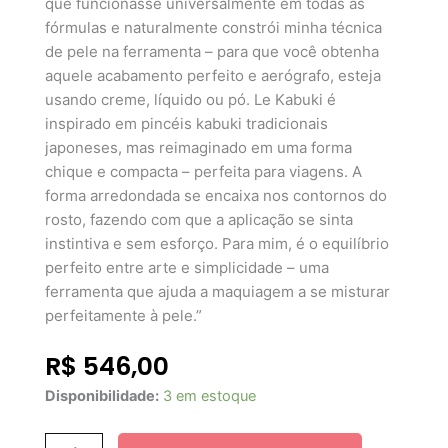
que funcionasse universalmente em todas as
fórmulas e naturalmente constrói minha técnica
de pele na ferramenta – para que você obtenha
aquele acabamento perfeito e aerógrafo, esteja
usando creme, líquido ou pó. Le Kabuki é
inspirado em pincéis kabuki tradicionais
japoneses, mas reimaginado em uma forma
chique e compacta – perfeita para viagens. A
forma arredondada se encaixa nos contornos do
rosto, fazendo com que a aplicação se sinta
instintiva e sem esforço. Para mim, é o equilíbrio
perfeito entre arte e simplicidade – uma
ferramenta que ajuda a maquiagem a se misturar
perfeitamente à pele.”
R$
546,00
Violette_FR
Disponibilidade:
3 em estoque
Le
Kabuki