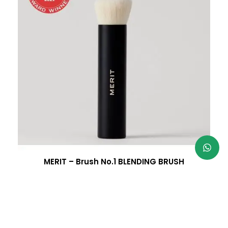
MERIT – Brush No.1 BLENDING BRUSH
R$
446,00
Parcele em até 3x sem juros
À vista 5% desconto no PIX