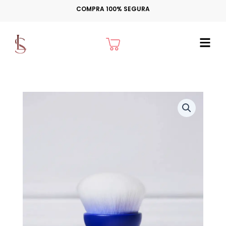
Ir
COMPRA 100% SEGURA
para
o
Cart
conteúdo