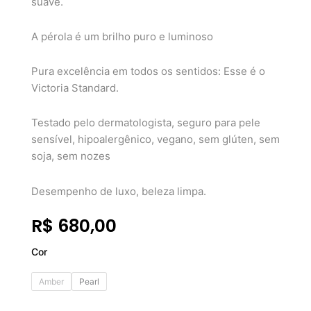
suave.
A pérola é um brilho puro e luminoso
Pura excelência em todos os sentidos: Esse é o
Victoria Standard.
Testado pelo dermatologista, seguro para pele
sensível, hipoalergênico, vegano, sem glúten, sem
soja, sem nozes
Desempenho de luxo, beleza limpa.
R$
680,00
Victoria
Cor
Beckham
Reflect
Amber
Pearl
Highlighter
Stick