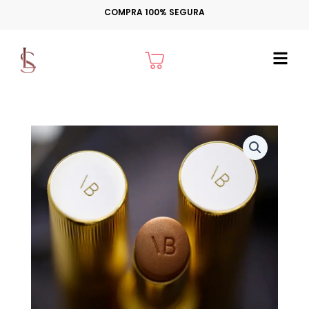
Ir
COMPRA 100% SEGURA
para
o
Cart
conteúdo