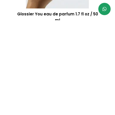
Glossier You eau de parfum 1.7 fl oz / 50
ml
R$
917,00
Parcele em até 3x sem juros
À vista 5% desconto no PIX
VER MAIS RESULTADOS
Atendimento
Troca e
Frete
Parcelame
devoluções
Segunda à
Enviamos
Em até 3x
sexta das
Até 7 dias
para
sem juros n
08h00 às
para
todo
Cartão
17h00
devolver a
Brasil!