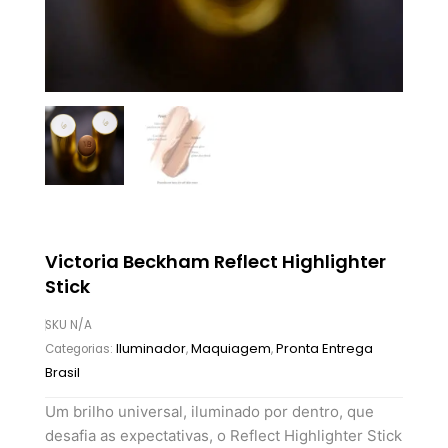
Victoria Beckham Reflect Highlighter
Stick
SKU
N/A
Iluminador
Maquiagem
Pronta Entrega
Categorias:
,
,
Brasil
Um brilho universal, iluminado por dentro, que
desafia as expectativas, o Reflect Highlighter Stick