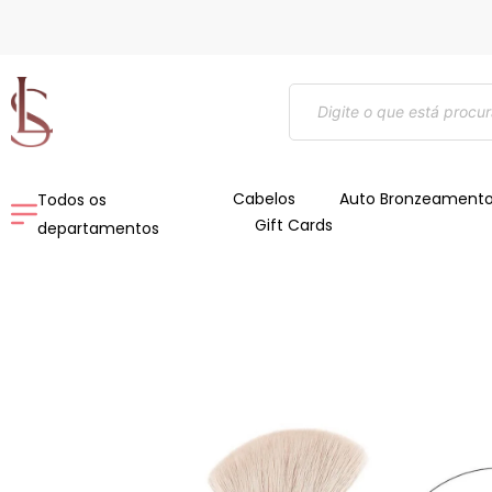
Ir
para
o
Pesquisar
conteúdo
produtos
Cabelos
Auto Bronzeament
Todos os
Gift Cards
departamentos