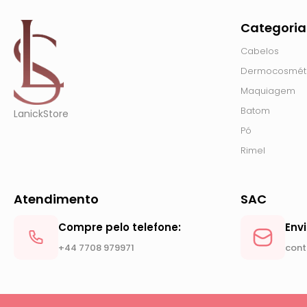
Categoria
Cabelos
Dermocosmét
Maquiagem
Batom
LanickStore
Pó
Rimel
Atendimento
SAC
Compre pelo telefone:
Env
+44 7708 979971
cont