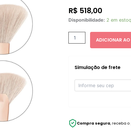
R$
518,00
PATRICK
Disponibilidade:
2 em esto
TA
DUAL-
ENDED
ADICIONAR AO
FACE
CONTOUR
BRUSH
quantidade
Simulação de frete
Compra segura
, receba o