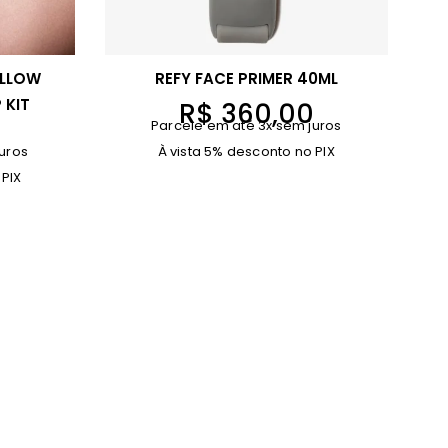
ILLOW
REFY FACE PRIMER 40ML
 KIT
R$
360,00
Parcele em até 3x sem juros
0
uros
À vista 5% desconto no PIX
 PIX