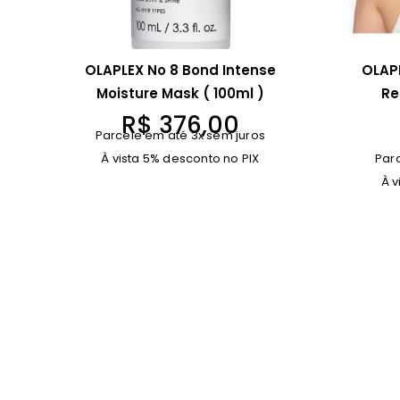
OLAPLEX No 8 Bond Intense
OLAPL
Moisture Mask ( 100ml )
Re
R$
376,00
Parcele em até 3x sem juros
À vista 5% desconto no PIX
Par
À v