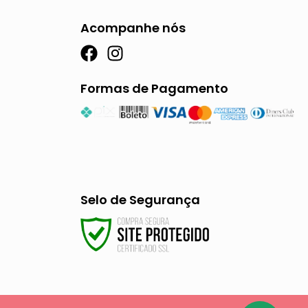
Acompanhe nós
F
I
a
n
c
s
Formas de Pagamento
e
t
b
a
o
g
o
r
k
a
m
Selo de Segurança