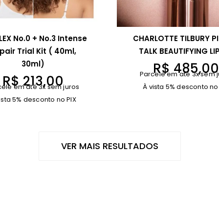
EX No.0 + No.3 Intense
CHARLOTTE TILBURY P
pair Trial Kit ( 40ml,
TALK BEAUTIFYING LIP
30ml)
R$
485,0
Parcele em até 3x sem j
R$
213,00
cele em até 3x sem juros
À vista 5% desconto no
ista 5% desconto no PIX
VER MAIS RESULTADOS