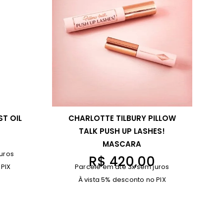
ST OIL
CHARLOTTE TILBURY PILLOW
TALK PUSH UP LASHES!
MASCARA
uros
R$
420,00
 PIX
Parcele em até 3x sem juros
À vista 5% desconto no PIX