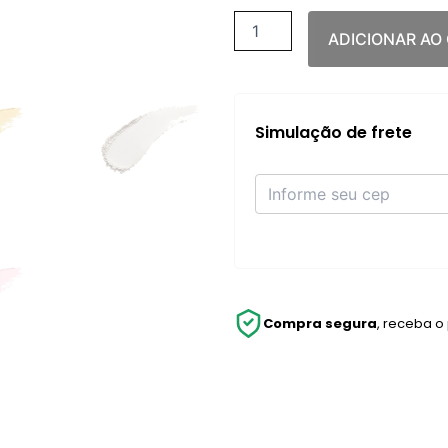
PERFECTION
BLURRING
ADICIONAR AO
UNDER
EYE
POWDER
4G
quantidade
Simulação de frete
Compra segura
, receba o