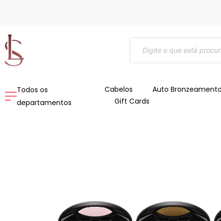
Ir
para
o
Pesquisar
conteúdo
produtos
Cabelos
Auto Bronzeament
Todos os
Gift Cards
departamentos