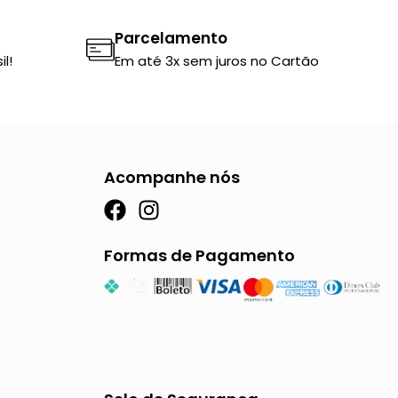
Parcelamento
l!
Em até 3x sem juros no Cartão
Acompanhe nós
F
I
a
n
c
s
Formas de Pagamento
e
t
b
a
o
g
o
r
k
a
m