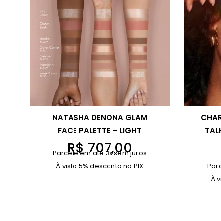
NATASHA DENONA GLAM
CHAR
FACE PALETTE – LIGHT
TAL
R$
707,00
Parcele em até 3x sem juros
À vista 5% desconto no PIX
Par
À v