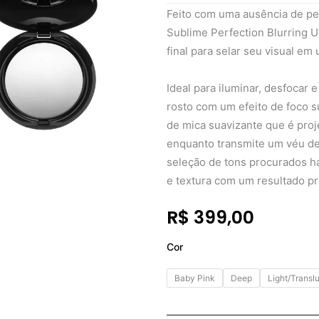
Feito com uma ausência de pe
Sublime Perfection Blurring 
final para selar seu visual em
Ideal para iluminar, desfocar e
rosto com um efeito de foco 
de mica suavizante que é pro
enquanto transmite um véu d
seleção de tons procurados ha
e textura com um resultado pr
R$
399,00
PAT
Cor
MCGRATH
LABS
Baby Pink
Deep
Light/Transl
SKIN
FETISH:
SUBLIME