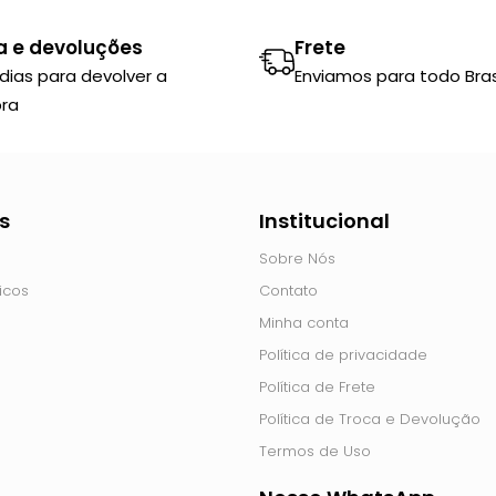
a e devoluções
Frete
 dias para devolver a
Enviamos para todo Brasi
ra
s
Institucional
Sobre Nós
icos
Contato
Minha conta
Política de privacidade
Política de Frete
Política de Troca e Devolução
Termos de Uso