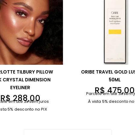
LOTTE TILBURY PILLOW
ORIBE TRAVEL GOLD LU
K CRYSTAL DIMENSION
50ML
EYELINER
R$
475,00
Parcele em até 3x sem j
R$
288,00
cele em até 3x sem juros
À vista 5% desconto no
ista 5% desconto no PIX