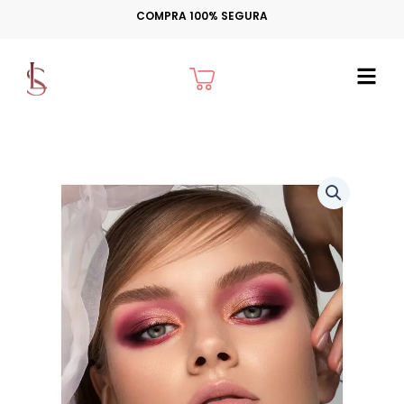
Ir
COMPRA 100% SEGURA
para
o
Cart
conteúdo