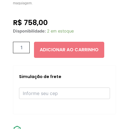
maquiagem.
R$
758,00
Natasha
Disponibilidade:
2 em estoque
Denona
Love
Eyeshadow
ADICIONAR AO CARRINHO
Palette
quantidade
Simulação de frete