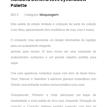
Palette
Maquiagem
SKU
3
Categoria:
Esta paleta de edição limitada e cobiçada faz parte da coleção
Love Story, apresentando tons românticos de rosa, roxo e malva.
O compacto rosa apresenta um design minimalista de logotipo
para um acabamento elegante,
abrindo para revelar 15 tons novos em uma variedade de
acabamentos suntuosos e um grande espelho perfeito para
viajar.
Crie uma aparência romântica suave com tons de blush fosco:
'Soul', 'Intense' e 'Valentine' e adicione glamour instantâneo com
'Dando' uma brilhante sombra monocromática rosa-coral.
Transparente', 'Primeiro' e 'Vida' adicionam um toque de
neutralidade a essa paleta de tons rosa, enquanto 'Pulsação do
coração' e 'Coração' definem paixões correndo com tons de