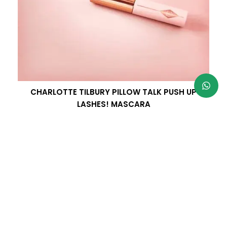
CHARLOTTE TILBURY PILLOW TALK PUSH UP
LASHES! MASCARA
R$
420,00
Parcele em até 3x sem juros
À vista 5% desconto no PIX
VER MAIS RESULTADOS