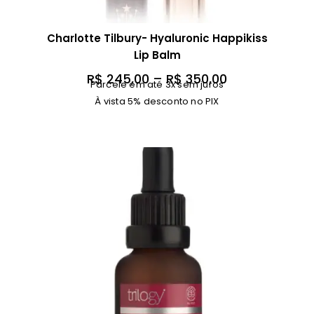
Charlotte Tilbury- Hyaluronic Happikiss
Lip Balm
F
R$
245,00
–
R$
350,00
Parcele em até 3x sem juros
a
À vista 5% desconto no PIX
i
x
a
d
e
p
r
e
ç
o
:
R
$