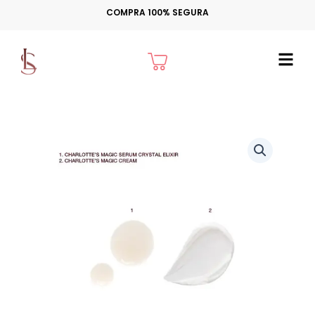
Ir
COMPRA 100% SEGURA
para
o
Cart
conteúdo