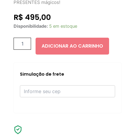
PRESENTES mágicos!
R$
495,00
CHARLOTTE
Disponibilidade:
5 em estoque
TILBURY
REVITALISING
MAGIC
ADICIONAR AO CARRINHO
MINI
quantidade
Simulação de frete