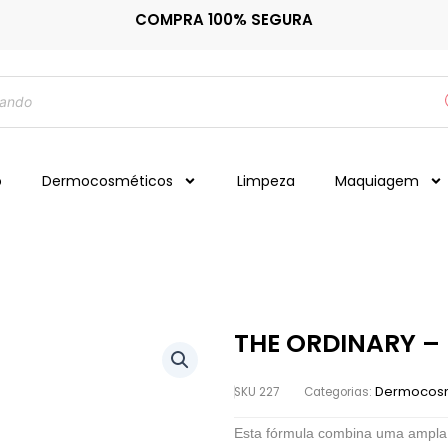
COMPRA 100% SEGURA
o
Dermocosméticos
Limpeza
Maquiagem
THE ORDINARY –
Dermocos
SKU
227
Categorias:
Esta fórmula combina uma ampla 