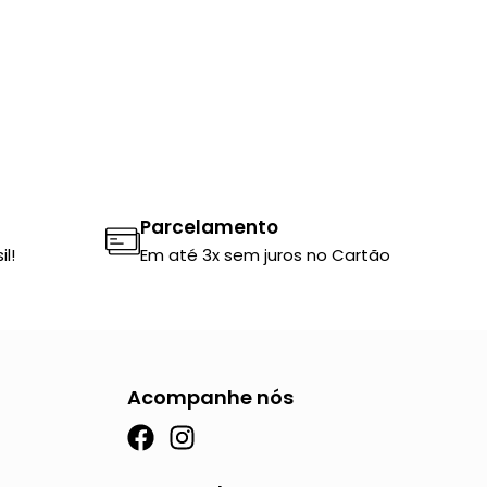
Parcelamento
l!
Em até 3x sem juros no Cartão
Acompanhe nós
F
I
a
n