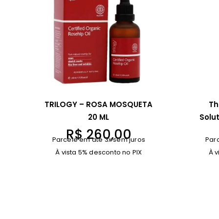
TRILOGY – ROSA MOSQUETA
Th
20 ML
Solu
R$
260,00
Parcele em até 3x sem juros
Par
À vista 5% desconto no PIX
À v