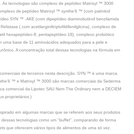
As tecnologias são complexo de peptídeo Matrixyl ™ 3000
complexo de peptídeo Matrixyl ™ synthe’6 ™ (com palmitoil
tídeo SYN ™ -AKE (com dipeptídeo diaminobutiroil benzilamida
listase ( com acetilarginiltriptofildifenilglicina), complexo de
l hexapeptídeo-8, pentapeptídeo-18), complexo probiótico
 em uma base de 11 aminoácidos adequados para a pele e
urônico. A concentração total dessas tecnologias na fórmula em
 comerciais de terceiros nesta descrição. SYN ™ é uma marca
nthe’6 ™ e Matrixyl ™ 3000 são marcas comerciais da Sederma
ca comercial da Lipotec SAU Nem The Ordinary nem a DECIEM
s proprietários.)
inspirado em algumas marcas que se referem aos seus produtos
 dessas tecnologias como um “buffet”, comparando de forma
fets que oferecem vários tipos de alimentos de uma só vez.