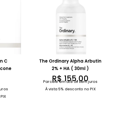
in C
The Ordinary Alpha Arbutin
icone
2% + HA ( 30ml )
R$
155,00
Parcele em até 3x sem juros
uros
À vista 5% desconto no PIX
 PIX