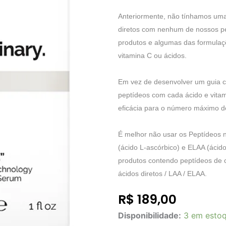
Anteriormente, não tínhamos uma 
diretos com nenhum de nossos pe
produtos e algumas das formulaçõ
vitamina C ou ácidos.
Em vez de desenvolver um guia c
peptídeos com cada ácido e vita
eficácia para o número máximo d
É melhor não usar os Peptídeos n
(ácido L-ascórbico) e ELAA (ácid
produtos contendo peptídeos de 
ácidos diretos / LAA / ELAA.
R$
189,00
THE
Disponibilidade:
3 em esto
ORDINARY