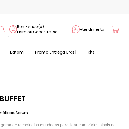
Cart
Bem-vindo(a)
Atendimento
Entre ou Cadastre-se
Batom
Pronta Entrega Brasil
Kits
 BUFFET
méticos
Serum
,
gama de tecnologias estudadas para lidar com vários sinais de