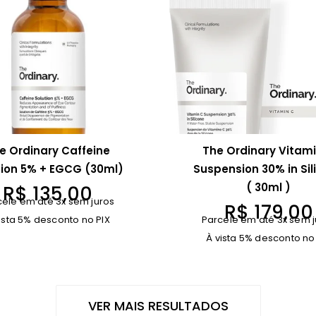
e Ordinary Caffeine
The Ordinary Vitam
tion 5% + EGCG (30ml)
Suspension 30% in Sil
( 30ml )
R$
135,00
cele em até 3x sem juros
R$
179,00
ista 5% desconto no PIX
Parcele em até 3x sem j
À vista 5% desconto no
VER MAIS RESULTADOS