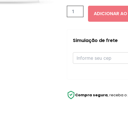
-
BUFFET
ADICIONAR AO
quantidade
Simulação de frete
Compra segura
, receba o