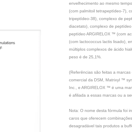
envelhecimento ao mesmo tempo. 
(com palmitoil tetrapeptídeo-7), 
tripeptídeo-38), complexo de pep
diacetato), complexo de peptídeo Re
peptídeo ARGIRELOX ™ (com aceti
(com lactococcus lactis lisado),
múltiplos complexos de ácido hial
peso é de 25,1%.
(Referências são feitas a marcas
comercial da DSM, Matrixyl ™ sy
Inc., e ARGIRELOX ™ é uma mar
é afiliada a essas marcas ou a seu
Nota: O nome desta fórmula foi 
caros que oferecem combinações
desagradável tais produtos a buf