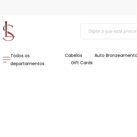
Ir
para
o
Pesquisar
conteúdo
produtos
Cabelos
Auto Bronzeament
Todos os
Gift Cards
departamentos