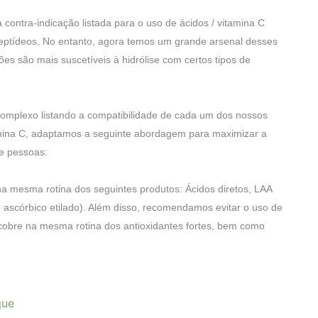
contra-indicação listada para o uso de ácidos / vitamina C
ptídeos. No entanto, agora temos um grande arsenal desses
es são mais suscetíveis à hidrólise com certos tipos de
omplexo listando a compatibilidade de cada um dos nossos
mina C, adaptamos a seguinte abordagem para maximizar a
e pessoas:
a mesma rotina dos seguintes produtos: Ácidos diretos, LAA
o ascórbico etilado). Além disso, recomendamos evitar o uso de
cobre na mesma rotina dos antioxidantes fortes, bem como
que