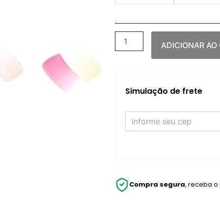
Blush/Iluminador
Ediçāo
Limitada
quantidade
ADICIONAR AO
Simulação de frete
Compra segura
, receba o