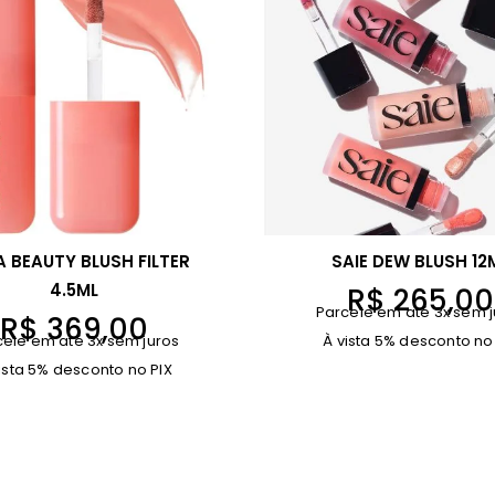
 BEAUTY BLUSH FILTER
SAIE DEW BLUSH 12
4.5ML
R$
265,00
Parcele em até 3x sem j
R$
369,00
cele em até 3x sem juros
À vista 5% desconto no
ista 5% desconto no PIX