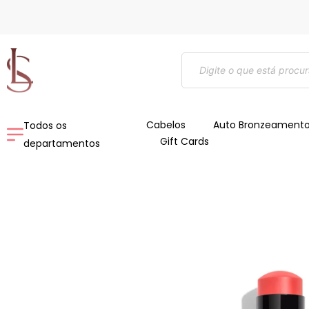
Ir
para
o
Pesquisar
conteúdo
produtos
Cabelos
Auto Bronzeament
Todos os
Gift Cards
departamentos