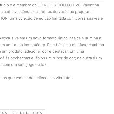
tudio e a membra do COMÈTES COLLECTIVE, Valentina
ria e efervescência das noites de verão ao projetar a
: uma coleção de edição limitada com cores suaves e
xclusiva em um novo formato único, realça e ilumina a
com um brilho instantâneo. Este bálsamo multiuso combina
um produto: adicionar cor e destacar. Em uma
dá às bochechas e lábios um rubor de cor; na outra é um
o com um sutil jogo de luz.
tons que variam de delicados a vibrantes.
 GLOW
28 - INTENSE GLOW