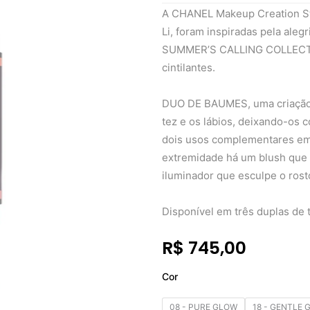
A CHANEL Makeup Creation S
Li, foram inspiradas pela aleg
SUMMER’S CALLING COLLECTION
cintilantes.
DUO DE BAUMES, uma criação e
tez e os lábios, deixando-os 
dois usos complementares em 
extremidade há um blush que 
iluminador que esculpe o rost
Disponível em três duplas de 
R$
745,00
Chanel
Cor
Duo
De
08 - PURE GLOW
18 - GENTLE
Baumes