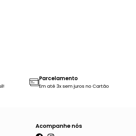
d
e
p
r
e
ç
o
:
R
$
Parcelamento
2
l!
Em até 3x sem juros no Cartão
8
3
,
5
Acompanhe nós
0
a