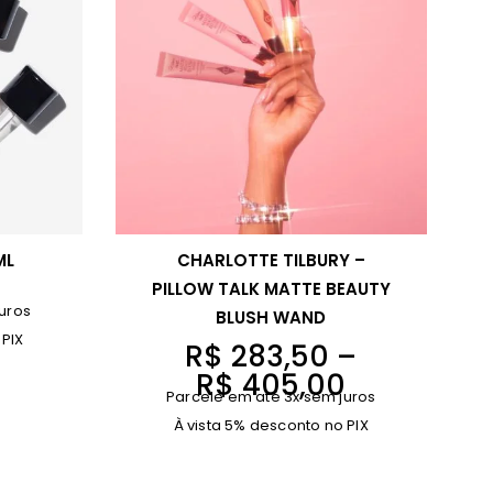
ML
CHARLOTTE TILBURY –
PILLOW TALK MATTE BEAUTY
uros
BLUSH WAND
 PIX
F
R$
283,50
–
a
R$
405,00
Parcele em até 3x sem juros
i
À vista 5% desconto no PIX
x
a