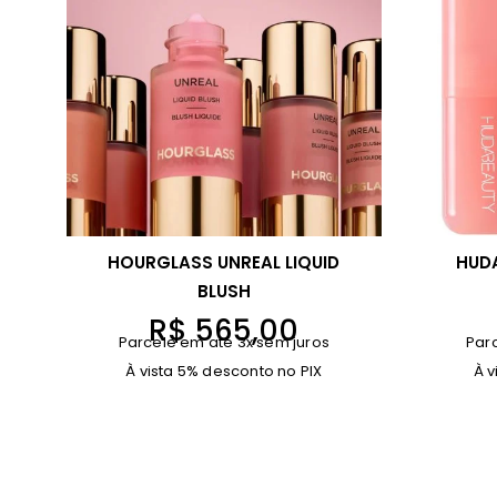
HOURGLASS UNREAL LIQUID
HUDA
BLUSH
R$
565,00
Parcele em até 3x sem juros
Par
À vista 5% desconto no PIX
À v