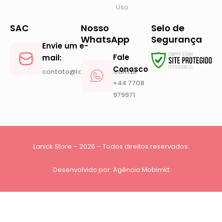
Uso
SAC
Nosso
Selo de
WhatsApp
Segurança
Envie um e-
Fale
mail:
Conosco
contato@lanickstore.com.br
+44 7708
979971
Lanick Store – 2026 – Todos direitos reservados.
Desenvolvido por:
Agência Mobimkt