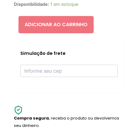
THE
Disponibilidade:
1 em estoque
ORDINARY
SALICYLIC
MASQUE
ADICIONAR AO CARRINHO
quantidade
Simulação de frete
Compra segura
, receba o produto ou devolvemos
seu dinheiro.