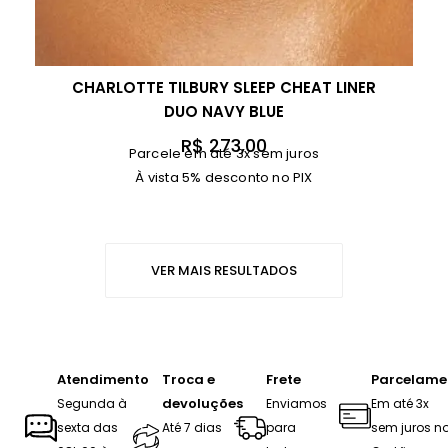
CHARLOTTE TILBURY SLEEP CHEAT LINER
DUO NAVY BLUE
R$
273,00
Parcele em até 3x sem juros
À vista 5% desconto no PIX
VER MAIS RESULTADOS
Atendimento
Troca e
Frete
Parcelame
devoluções
Segunda à
Enviamos
Em até 3x
sexta das
Até 7 dias
para
sem juros n