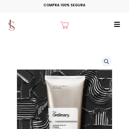
Ir
COMPRA 100% SEGURA
para
o
Cart
conteúdo