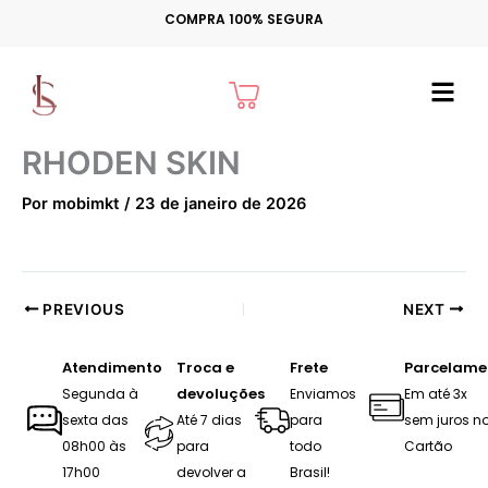
Ir
COMPRA 100% SEGURA
para
o
Cart
conteúdo
RHODEN SKIN
Por
mobimkt
/
23 de janeiro de 2026
PREVIOUS
NEXT
Atendimento
Troca e
Frete
Parcelame
devoluções
Segunda à
Enviamos
Em até 3x
sexta das
Até 7 dias
para
sem juros n
08h00 às
para
todo
Cartão
17h00
devolver a
Brasil!