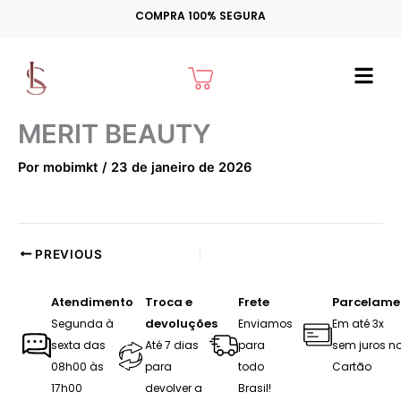
Ir
COMPRA 100% SEGURA
para
o
Cart
conteúdo
MERIT BEAUTY
Por
mobimkt
/
23 de janeiro de 2026
PREVIOUS
Atendimento
Troca e
Frete
Parcelame
devoluções
Segunda à
Enviamos
Em até 3x
sexta das
Até 7 dias
para
sem juros n
08h00 às
para
todo
Cartão
17h00
devolver a
Brasil!