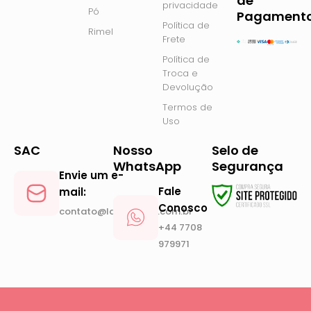
e
t
de
privacidade
Pó
b
a
Pagament
Política de
o
g
Rimel
Frete
o
r
Política de
k
a
Troca e
m
Devolução
Termos de
Uso
SAC
Nosso
Selo de
WhatsApp
Segurança
Envie um e-
Fale
mail:
Conosco
contato@lanickstore.com.br
+44 7708
979971