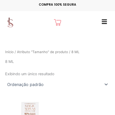
Ir
COMPRA 100% SEGURA
para
o
Cart
conteúdo
Início
/ Atributo "Tamanho" de produto / 8 ML
8 ML
Exibindo um único resultado
Faixa
Este
de
produto
preço:
tem
R$ 115,00