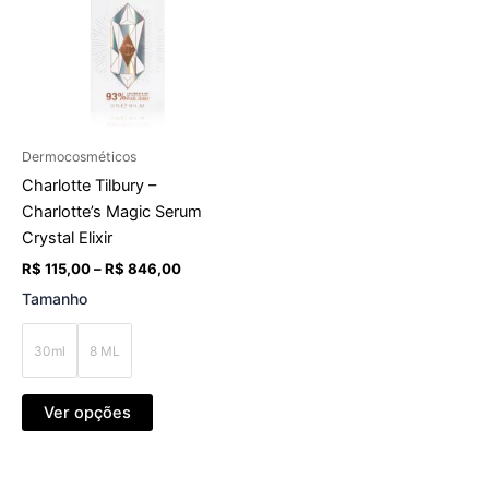
através
várias
R$ 846,00
variantes.
As
opções
podem
ser
Dermocosméticos
escolhidas
Charlotte Tilbury –
na
Charlotte’s Magic Serum
página
Crystal Elixir
do
R$
115,00
–
R$
846,00
produto
Tamanho
30ml
8 ML
Ver opções