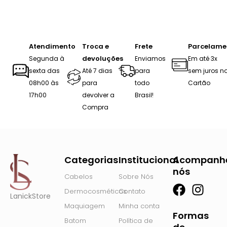
Atendimento
Troca e
Frete
Parcelame
devoluções
Segunda à
Enviamos
Em até 3x
sexta das
Até 7 dias
para
sem juros n
08h00 às
para
todo
Cartão
17h00
devolver a
Brasil!
Compra
Categorias
Institucional
Acompanh
nós
Cabelos
Sobre Nós
F
I
Dermocosméticos
Contato
LanickStore
a
n
Maquiagem
Minha conta
c
s
Formas
Batom
Política de