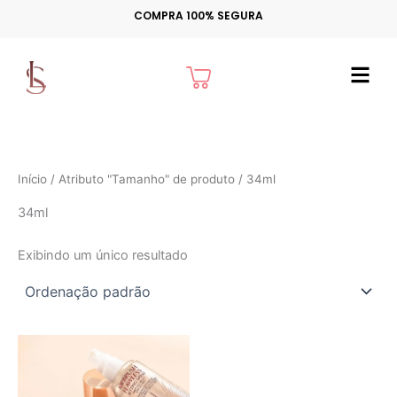
Ir
COMPRA 100% SEGURA
para
o
Cart
conteúdo
Início
/ Atributo "Tamanho" de produto / 34ml
34ml
Exibindo um único resultado
Faixa
Este
de
produto
preço:
tem
R$ 279,00