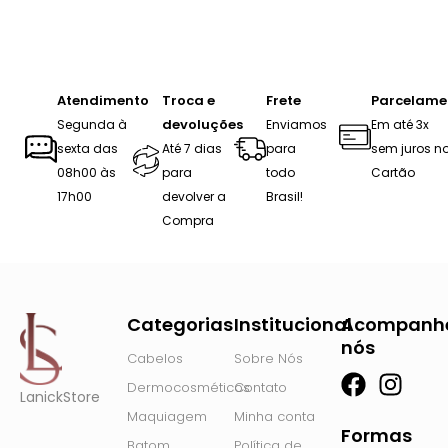
Atendimento
Troca e
Frete
Parcelame
devoluções
Segunda à
Enviamos
Em até 3x
sexta das
Até 7 dias
para
sem juros n
08h00 às
para
todo
Cartão
17h00
devolver a
Brasil!
Compra
Categorias
Institucional
Acompanh
nós
Cabelos
Sobre Nós
F
I
Dermocosméticos
Contato
LanickStore
a
n
Maquiagem
Minha conta
c
s
Formas
Batom
Política de