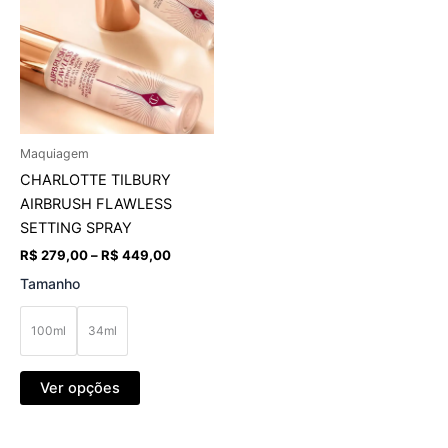
através
várias
R$ 449,00
variantes.
As
opções
podem
ser
Maquiagem
escolhidas
CHARLOTTE TILBURY
na
AIRBRUSH FLAWLESS
página
SETTING SPRAY
do
produto
R$
279,00
–
R$
449,00
Tamanho
100ml
34ml
Ver opções