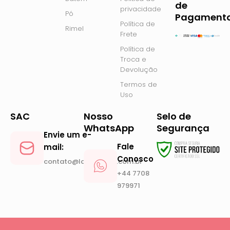
e
t
de
privacidade
Pó
b
a
Pagament
Política de
o
g
Rimel
Frete
o
r
Política de
k
a
Troca e
m
Devolução
Termos de
Uso
SAC
Nosso
Selo de
WhatsApp
Segurança
Envie um e-
Fale
mail:
Conosco
contato@lanickstore.com.br
+44 7708
979971