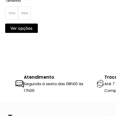
Tamanho
10ml
45ml
Ver opções
Atendimento
Troc
Segunda à sexta das 08h00 às
Até 7
17h00
Comp