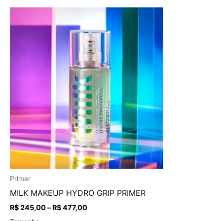
Faixa
Este
de
produto
preço:
R$ 245,00
tem
através
várias
R$ 477,00
variantes.
As
opções
podem
ser
escolhidas
na
página
do
Primer
produto
MILK MAKEUP HYDRO GRIP PRIMER
R$
245,00
–
R$
477,00