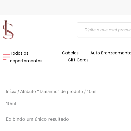
Ir
para
o
Pesquisar
conteúdo
produtos
Cabelos
Auto Bronzeament
Todos os
Gift Cards
departamentos
Início
/ Atributo "Tamanho" de produto / 10ml
10ml
Exibindo um único resultado