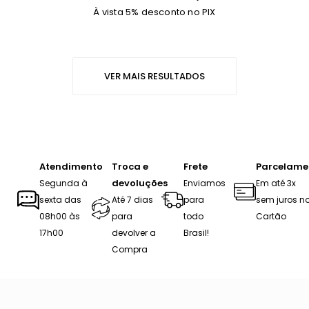
À vista 5% desconto no PIX
VER MAIS RESULTADOS
Atendimento
Troca e
Frete
Parcelame
devoluções
Segunda à
Enviamos
Em até 3x
sexta das
Até 7 dias
para
sem juros n
08h00 às
para
todo
Cartão
17h00
devolver a
Brasil!
Compra