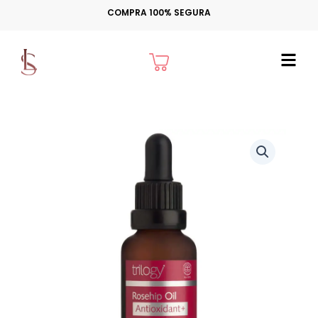
Ir
COMPRA 100% SEGURA
para
o
Cart
conteúdo