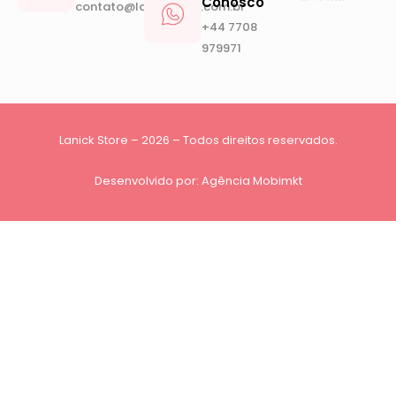
Conosco
contato@lanickstore.com.br
+44 7708
979971
Lanick Store – 2026 – Todos direitos reservados.
Desenvolvido por:
Agência Mobimkt