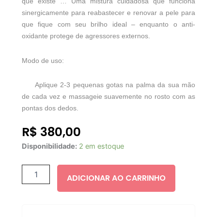
que existe … Uma mistura cuidadosa que funciona
sinergicamente para reabastecer e renovar a pele para
que fique com seu brilho ideal – enquanto o anti-
oxidante protege de agressores externos.
Modo de uso:
Aplique 2-3 pequenas gotas na palma da sua mão
de cada vez e massageie suavemente no rosto com as
pontas dos dedos.
R$
380,00
TRILOGY
Disponibilidade:
2 em estoque
-
ROSA
MOSQUETA
ADICIONAR AO CARRINHO
ANTIOXIDANTE
30ML
quantidade