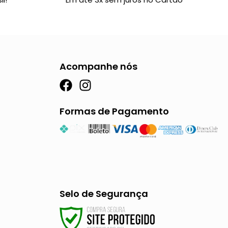
Acompanhe nós
F
I
a
n
c
s
Formas de Pagamento
e
t
b
a
o
g
o
r
k
a
m
Selo de Segurança