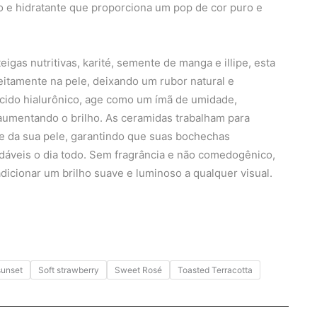
o e hidratante que proporciona um pop de cor puro e
igas nutritivas, karité, semente de manga e illipe, esta
itamente na pele, deixando um rubor natural e
cido hialurônico, age como um ímã de umidade,
aumentando o brilho. As ceramidas trabalham para
de da sua pele, garantindo que suas bochechas
áveis o dia todo. Sem fragrância e não comedogênico,
dicionar um brilho suave e luminoso a qualquer visual.
sunset
Soft strawberry
Sweet Rosé
Toasted Terracotta