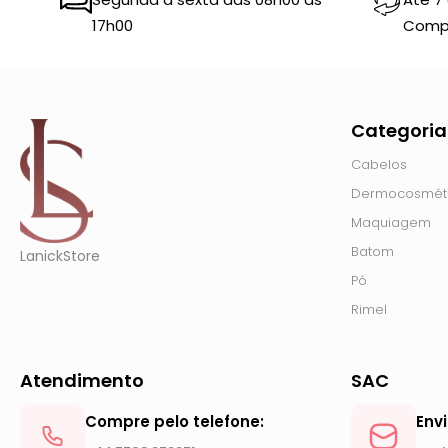
17h00
Comp
Categoria
Cabelos
Dermocosmét
Maquiagem
Batom
LanickStore
Pó
Rimel
Atendimento
SAC
Compre pelo telefone:
Env