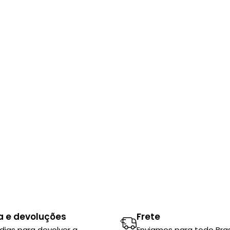
a e devoluções
Frete
 dias para devolver a
Enviamos para todo Brasi