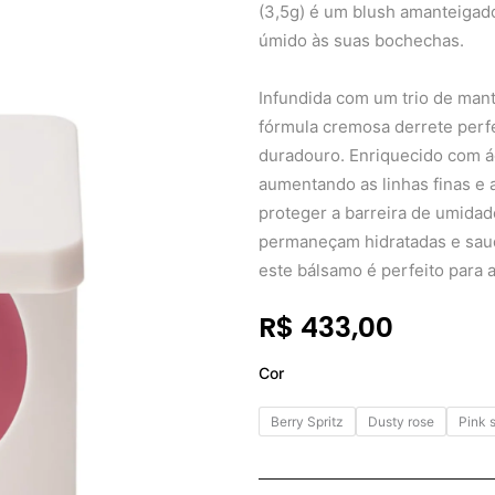
(3,5g) é um blush amanteigad
úmido às suas bochechas.
Infundida com um trio de mante
fórmula cremosa derrete perfe
duradouro. Enriquecido com á
aumentando as linhas finas e 
proteger a barreira de umida
permaneçam hidratadas e saud
este bálsamo é perfeito para a
R$
433,00
Summer
Cor
Fridays
Blush
Berry Spritz
Dusty rose
Pink 
Butter
Balm
3.5g
quantidade