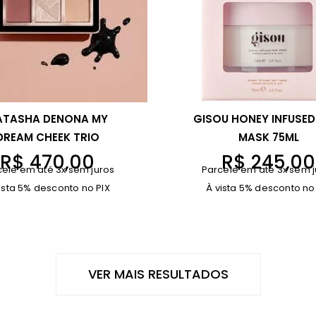
ATASHA DENONA MY
GISOU HONEY INFUSED
DREAM CHEEK TRIO
MASK 75ML
R$
470,00
R$
245,00
cele em até 3x sem juros
Parcele em até 3x sem j
ista 5% desconto no PIX
À vista 5% desconto no
VER MAIS RESULTADOS