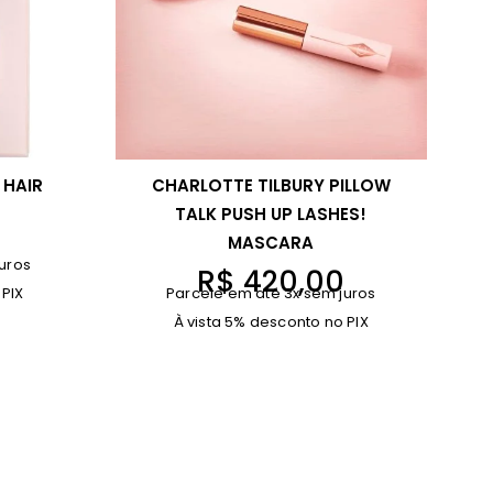
 HAIR
CHARLOTTE TILBURY PILLOW
TALK PUSH UP LASHES!
MASCARA
uros
R$
420,00
 PIX
Parcele em até 3x sem juros
À vista 5% desconto no PIX