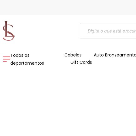
Ir
para
o
Pesquisar
conteúdo
produtos
Cabelos
Auto Bronzeament
Todos os
Gift Cards
departamentos