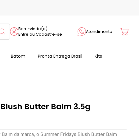
Cart
Bem-vindo(a)
Atendimento
Entre ou Cadastre-se
Batom
Pronta Entrega Brasil
Kits
Blush Butter Balm 3.5g
m
er Balm da marca, o Summer Fridays Blush Butter Balm