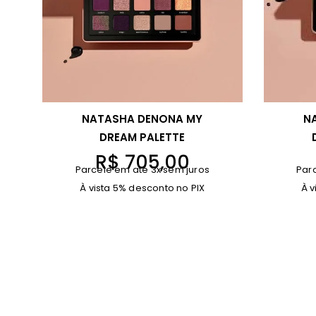
NATASHA DENONA MY
N
DREAM PALETTE
R$
705,00
Parcele em até 3x sem juros
Par
À vista 5% desconto no PIX
À v