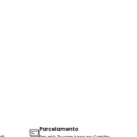
Parcelamento
l!
Em até 3x sem juros no Cartão