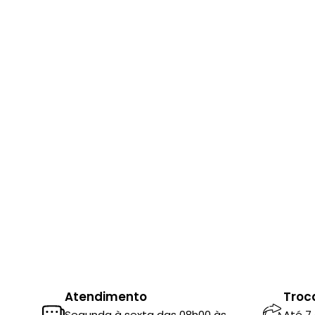
Atendimento
Troc
Segunda à sexta das 08h00 às
Até 7