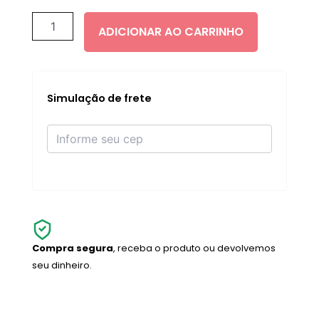
Self
Tan
ADICIONAR AO CARRINHO
Purity
Face
Mist
80ml
quantidade
Simulação de frete
Compra segura
, receba o produto ou devolvemos
seu dinheiro.