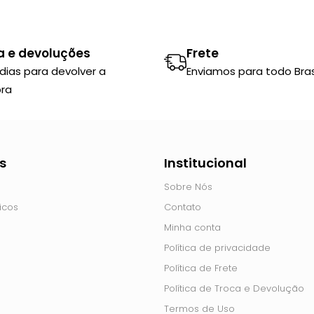
a e devoluções
Frete
 dias para devolver a
Enviamos para todo Brasi
ra
s
Institucional
Sobre Nós
icos
Contato
Minha conta
Política de privacidade
Política de Frete
Política de Troca e Devolução
Termos de Uso