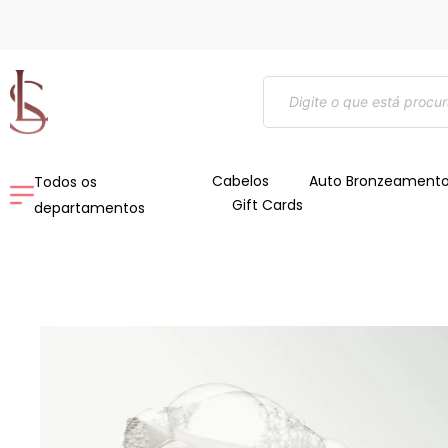
Ir
para
o
Pesquisar
conteúdo
produtos
Cabelos
Auto Bronzeament
Todos os
Gift Cards
departamentos