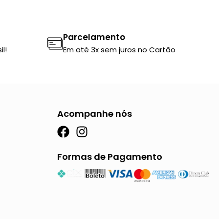
Parcelamento
l!
Em até 3x sem juros no Cartão
Acompanhe nós
F
I
a
n
c
s
Formas de Pagamento
e
t
b
a
o
g
o
r
k
a