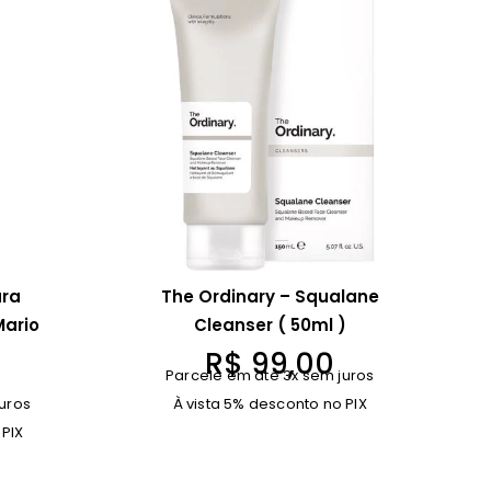
ara
The Ordinary – Squalane
Mario
Cleanser ( 50ml )
R$
99,00
Parcele em até 3x sem juros
uros
À vista 5% desconto no PIX
 PIX