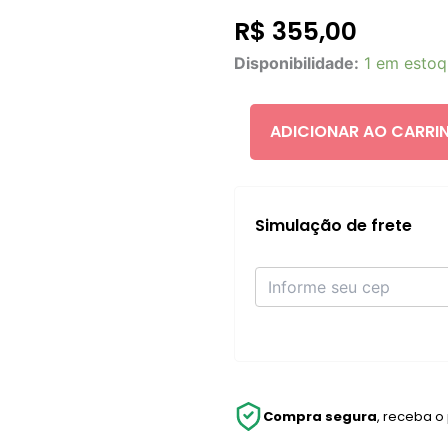
R$
355,00
Rhode
Disponibilidade:
1 em esto
Pineapple
Refresh
THE
ADICIONAR AO CARRI
DAILY
CLEANSER
quantidade
Simulação de frete
Compra segura
, receba o