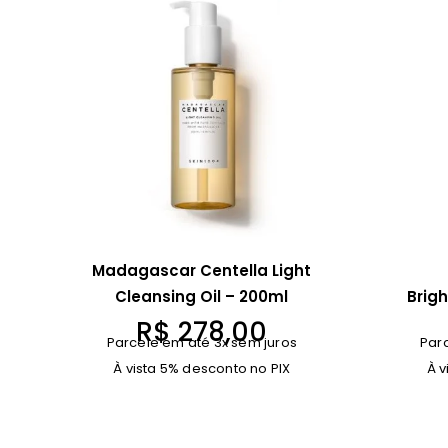
Madagascar Centella Light
Cleansing Oil – 200ml
Brig
R$
278,00
Parcele em até 3x sem juros
Par
À vista 5% desconto no PIX
À v