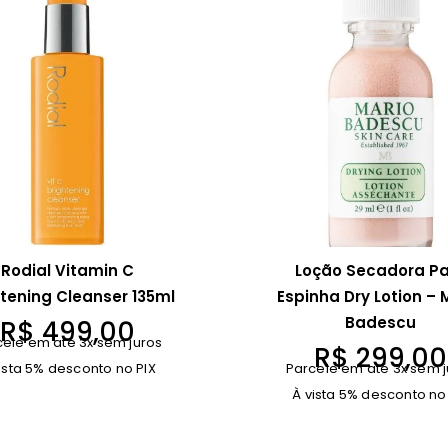
Rodial Vitamin C
Loção Secadora P
htening Cleanser 135ml
Espinha Dry Lotion – 
Badescu
R$
499,00
cele em até 3x sem juros
R$
299,00
ista 5% desconto no PIX
Parcele em até 3x sem j
À vista 5% desconto no