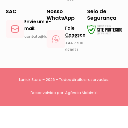
SAC
Nosso
Selo de
WhatsApp
Segurança
Envie um e-
Fale
mail:
Conosco
contato@lanickstore.com.br
+44 7708
979971
Lanick Store – 2026 – Todos direitos reservados.
Desenvolvido por:
Agência Mobimkt