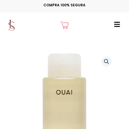
Ir
COMPRA 100% SEGURA
para
o
Cart
conteúdo