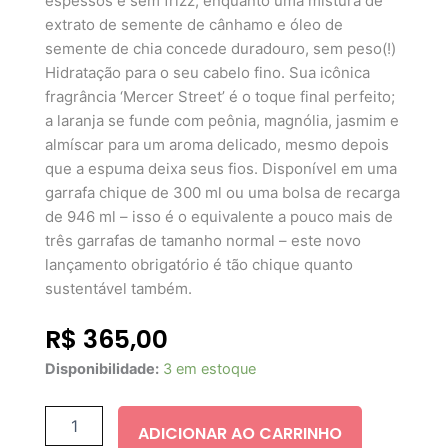
espessos e sem frizz, enquanto uma mistura de
extrato de semente de cânhamo e óleo de
semente de chia concede duradouro, sem peso(!)
Hidratação para o seu cabelo fino. Sua icônica
fragrância ‘Mercer Street’ é o toque final perfeito;
a laranja se funde com peônia, magnólia, jasmim e
almíscar para um aroma delicado, mesmo depois
que a espuma deixa seus fios. Disponível em uma
garrafa chique de 300 ml ou uma bolsa de recarga
de 946 ml – isso é o equivalente a pouco mais de
três garrafas de tamanho normal – este novo
lançamento obrigatório é tão chique quanto
sustentável também.
R$
365,00
OUAI
Disponibilidade:
3 em estoque
FINE
HAIR
SHAMPOO
ADICIONAR AO CARRINHO
300ML