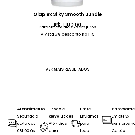
Olaplex Silky Smooth Bundle
R$
1.100,00
Parcele em até 3x sem juros
À vista 5% desconto no PIX
VER MAIS RESULTADOS
Atendimento
Troca e
Frete
Parcelame
devoluções
Segunda à
Enviamos
Em até 3x
sexta das
Até 7 dias
para
sem juros n
08h00 às
para
todo
Cartão