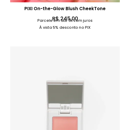
PIXI On-the-Glow Blush CheekTone
R$
245,00
Parcele em até 3x sem juros
À vista 5% desconto no PIX