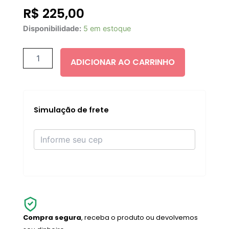
R$
225,00
NATASHA
Disponibilidade:
5 em estoque
DENONA
My
Mini
ADICIONAR AO CARRINHO
Dream
Glow
blush
quantidade
Simulação de frete
Compra segura
, receba o produto ou devolvemos