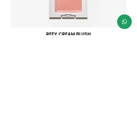
REFY CREAM BLUSH
R$
205,00
Parcele em até 3x sem juros
À vista 5% desconto no PIX
VER MAIS RESULTADOS
Atendimento
Troca e
Frete
Parcelame
devoluções
Segunda à
Enviamos
Em até 3x
sexta das
Até 7 dias
para
sem juros n