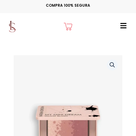
Ir
COMPRA 100% SEGURA
para
o
Cart
conteúdo