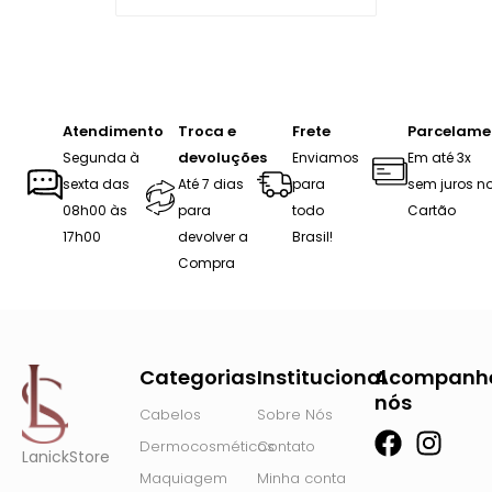
Atendimento
Troca e
Frete
Parcelame
devoluções
Segunda à
Enviamos
Em até 3x
sexta das
Até 7 dias
para
sem juros n
08h00 às
para
todo
Cartão
17h00
devolver a
Brasil!
Compra
Categorias
Institucional
Acompanh
nós
Cabelos
Sobre Nós
F
I
Dermocosméticos
Contato
LanickStore
a
n
Maquiagem
Minha conta