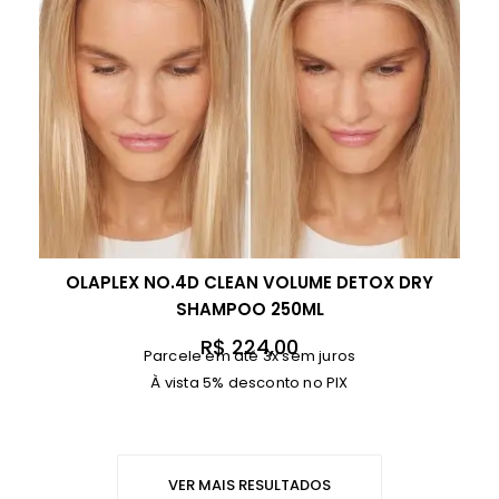
a
:
l
R
e
$
r
a
1
:
8
R
0
$
,
0
2
0
OLAPLEX NO.4D CLEAN VOLUME DETOX DRY
2
.
SHAMPOO 250ML
5
,
R$
224,00
Parcele em até 3x sem juros
0
À vista 5% desconto no PIX
0
.
VER MAIS RESULTADOS