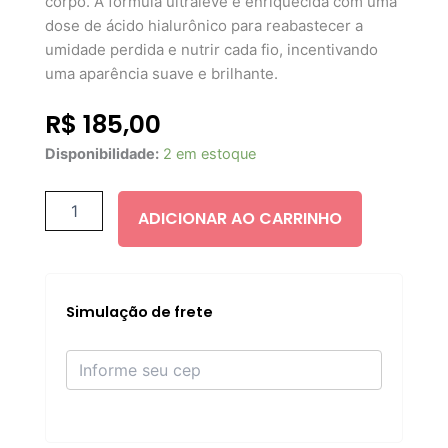
corpo. A fórmula ultraleve é enriquecida com uma
dose de ácido hialurônico para reabastecer a
umidade perdida e nutrir cada fio, incentivando
uma aparência suave e brilhante.
R$
185,00
L'Oréal
Disponibilidade:
2 em estoque
Elvive
Hydra
Hyaluronic
ADICIONAR AO CARRINHO
Acid
8
Second
Wonder
Water
Simulação de frete
200ml
quantidade