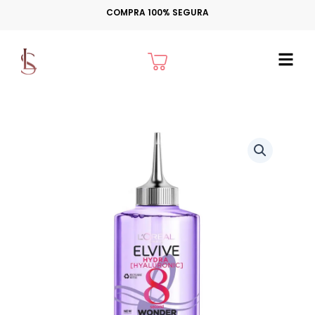
Ir
COMPRA 100% SEGURA
para
o
Cart
conteúdo