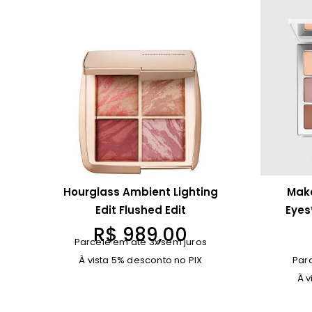
Hourglass Ambient Lighting
Make
Edit Flushed Edit
Eyes
R$
989,00
Parcele em até 3x sem juros
À vista 5% desconto no PIX
Par
À v