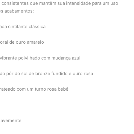
ho consistentes que mantêm sua intensidade para um uso
es acabamentos:
da cintilante clássica
poral de ouro amarelo
a vibrante polvilhado com mudança azul
do pôr do sol de bronze fundido e ouro rosa
prateado com um turno rosa bebê
suavemente