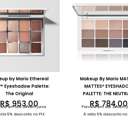
up by Mario Ethereal
Makeup By Mario MA
™ Eyeshadow Palette:
MATTES® EYESHAD
The Original
PALETTE: THE NEUTR
R$
953,00
R$
784,00
cele em até 3x sem juros
Parcele em até 3x sem j
ista 5% desconto no PIX
À vista 5% desconto no