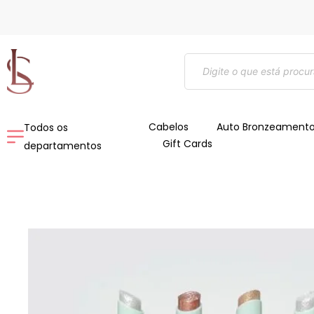
Ir
para
o
Pesquisar
conteúdo
produtos
Cabelos
Auto Bronzeament
Todos os
Gift Cards
departamentos