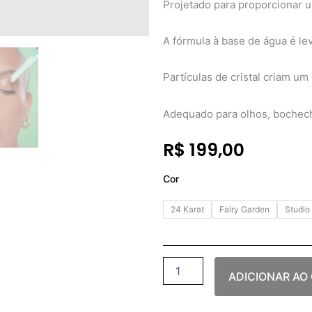
Projetado para proporcionar 
A fórmula à base de água é le
Partículas de cristal criam um 
Adequado para olhos, bochech
R$
199,00
Jordana
Cor
Ticia
Gummy
24 Karat
Fairy Garden
Studio
Twinkle
Stick
quantidade
ADICIONAR AO