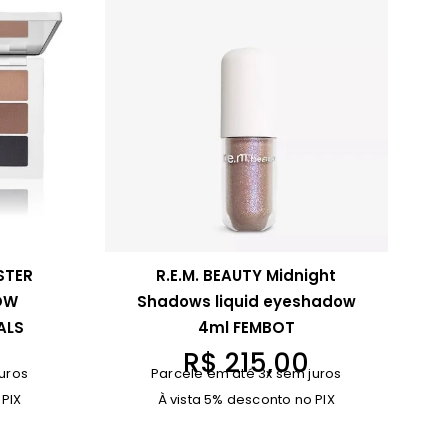
STER
R.E.M. BEAUTY Midnight
OW
Shadows liquid eyeshadow
ALS
4ml FEMBOT
R$
215,00
uros
Parcele em até 3x sem juros
 PIX
À vista 5% desconto no PIX