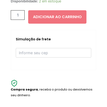
Gisou
Disponibilidade:
2 em estoque
Honey
Gloss
Collagen
ADICIONAR AO CARRINHO
Drops
Hair
Oil
20ml
quantidade
Simulação de frete
Compra segura
, receba o produto ou devolvemos
seu dinheiro.