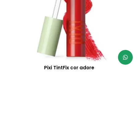
Pixi TintFix cor adore
R$
159,00
Parcele em até 3x sem juros
À vista 5% desconto no PIX
VER MAIS RESULTADOS