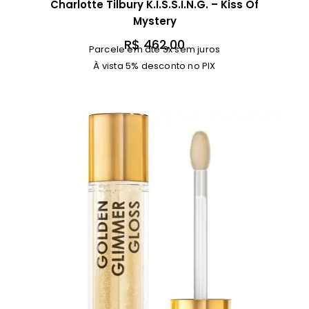
Charlotte Tilbury K.I.S.S.I.N.G. – Kiss Of
Mystery
R$
462,00
Parcele em até 3x sem juros
À vista 5% desconto no PIX