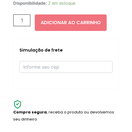
E.L.F
Disponibilidade:
2 em estoque
Halo
Glow
XXLippie
ADICIONAR AO CARRINHO
quantidade
Simulação de frete
Compra segura
, receba o produto ou devolvemos
seu dinheiro.