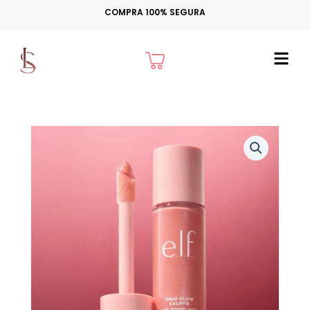
Ir
COMPRA 100% SEGURA
para
o
Cart
conteúdo