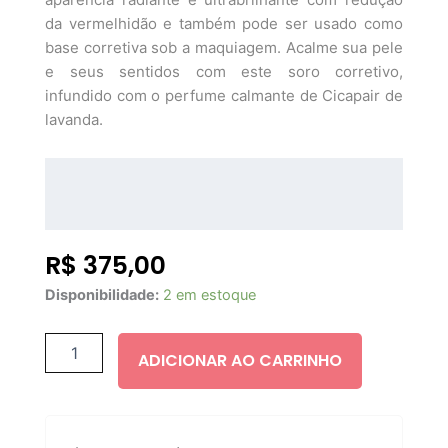
da vermelhidão e também pode ser usado como
base corretiva sob a maquiagem. Acalme sua pele
e seus sentidos com este soro corretivo,
infundido com o perfume calmante de Cicapair de
lavanda.
R$
375,00
DR.
Disponibilidade:
2 em estoque
JART+
-
Cicapair
ADICIONAR AO CARRINHO
Tiger
Grass
Camo
Drops