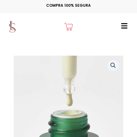
Ir
COMPRA 100% SEGURA
para
o
Cart
conteúdo