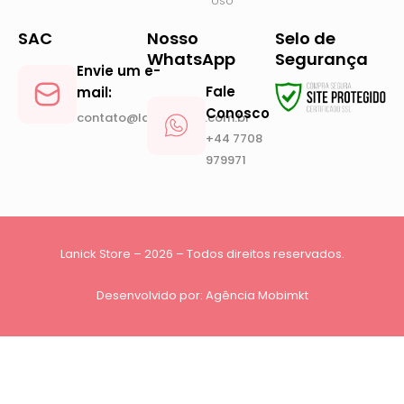
Uso
SAC
Nosso
Selo de
WhatsApp
Segurança
Envie um e-
Fale
mail:
Conosco
contato@lanickstore.com.br
+44 7708
979971
Lanick Store – 2026 – Todos direitos reservados.
Desenvolvido por:
Agência Mobimkt