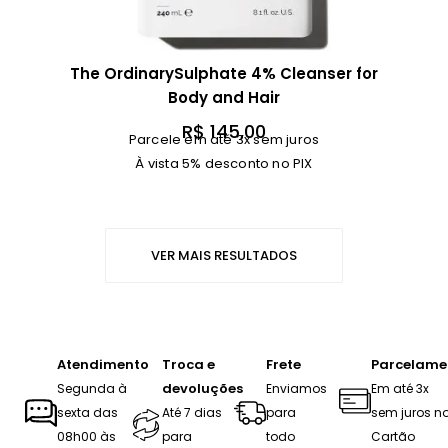
The OrdinarySulphate 4% Cleanser for
Body and Hair
R$
145,00
Parcele em até 3x sem juros
À vista 5% desconto no PIX
VER MAIS RESULTADOS
Atendimento
Troca e
Frete
Parcelame
devoluções
Segunda à
Enviamos
Em até 3x
sexta das
Até 7 dias
para
sem juros n
08h00 às
para
todo
Cartão