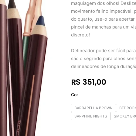
maquiagem dos olhos! Deslize 
movimento felino impecável, p
do quarto, use-o para apertar
pincel de manchas para um vis
discreto!
Delineador pode ser fácil para
são o segredo para olhos se
delineadores de longa duração
R$
351,00
Charlotte
Cor
Tilbury
ROCK
BARBARELLA BROWN
BEDROO
'N'
KOHL
SAPPHIRE NIGHTS
SMOKEY BR
quantidade