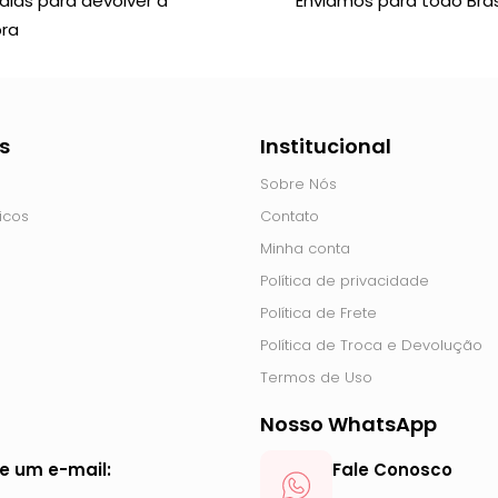
 dias para devolver a
Enviamos para todo Brasi
ra
s
Institucional
Sobre Nós
icos
Contato
Minha conta
Política de privacidade
Política de Frete
Política de Troca e Devolução
Termos de Uso
Nosso WhatsApp
ie um e-mail:
Fale Conosco