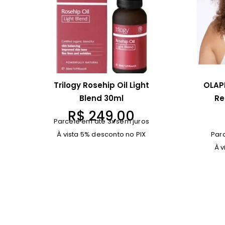
Trilogy Rosehip Oil Light
OLAPL
Blend 30ml
Re
R$
249,00
Parcele em até 3x sem juros
À vista 5% desconto no PIX
Par
À v