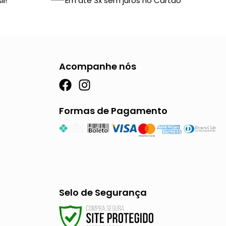
l!
Em até 3x sem juros no Cartão
Acompanhe nós
F
I
a
n
c
s
Formas de Pagamento
e
t
b
a
o
g
o
r
k
a
m
Selo de Segurança