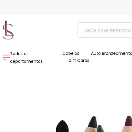
Ir
para
o
Pesquisar
conteúdo
produtos
Cabelos
Auto Bronzeament
Todos os
Gift Cards
departamentos