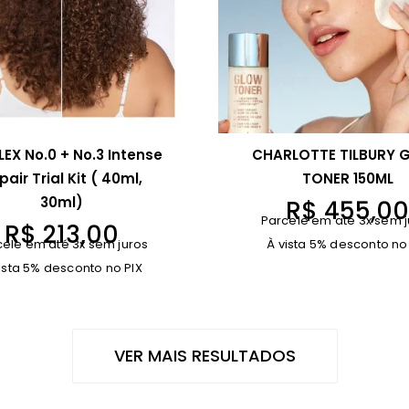
EX No.0 + No.3 Intense
CHARLOTTE TILBURY 
pair Trial Kit ( 40ml,
TONER 150ML
30ml)
R$
455,0
Parcele em até 3x sem j
R$
213,00
cele em até 3x sem juros
À vista 5% desconto no
ista 5% desconto no PIX
VER MAIS RESULTADOS