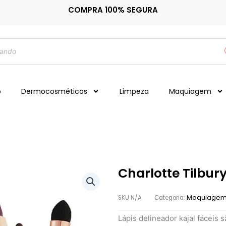
COMPRA 100% SEGURA
o
Dermocosméticos
Limpeza
Maquiagem
Charlotte Tilbur
Maquiage
SKU
N/A
Categoria:
Lápis delineador kajal fáceis 