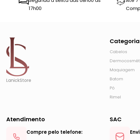
Segunda à sexta das 08h00 às
Até 7
17h00
Comp
Categoria
Cabelos
Dermocosmét
Maquiagem
Batom
LanickStore
Pó
Rimel
Atendimento
SAC
Compre pelo telefone:
Env