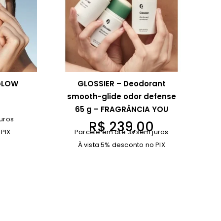
GLOW
GLOSSIER – Deodorant
smooth-glide odor defense
65 g – FRAGRÂNCIA YOU
0
uros
R$
239,00
 PIX
Parcele em até 3x sem juros
À vista 5% desconto no PIX