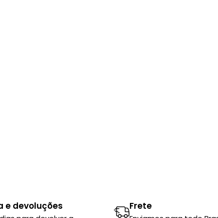
a e devoluções
Frete