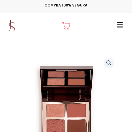
Ir
COMPRA 100% SEGURA
para
o
Cart
conteúdo