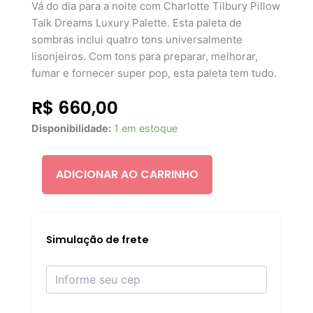
Vá do dia para a noite com Charlotte Tilbury Pillow
Talk Dreams Luxury Palette. Esta paleta de
sombras inclui quatro tons universalmente
lisonjeiros. Com tons para preparar, melhorar,
fumar e fornecer super pop, esta paleta tem tudo.
R$
660,00
Charlotte
Disponibilidade:
1 em estoque
Tilbury
Luxury
Palette
ADICIONAR AO CARRINHO
Pillow
Talk
Dreams
quantidade
Simulação de frete