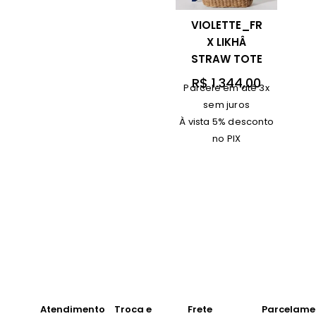
VIOLETTE_FR
X LIKHÂ
STRAW TOTE
R$
1.344,00
Parcele em até 3x
sem juros
À vista 5% desconto
no PIX
Atendimento
Troca e
Frete
Parcelame