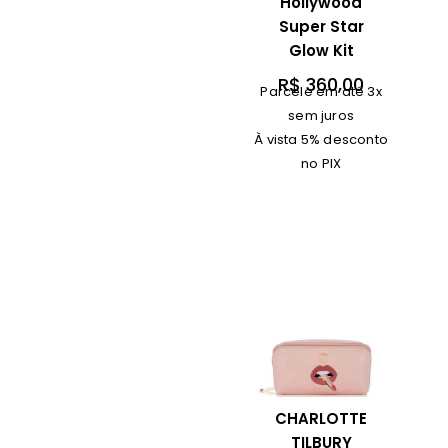
Hollywood
Super Star
Glow Kit
R$
360,00
Parcele em até 3x
sem juros
À vista 5% desconto
no PIX
CHARLOTTE
TILBURY