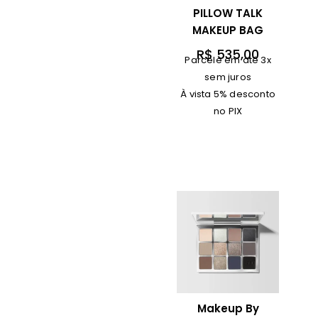
PILLOW TALK
MAKEUP BAG
R$
535,00
Parcele em até 3x
sem juros
À vista 5% desconto
no PIX
Makeup By