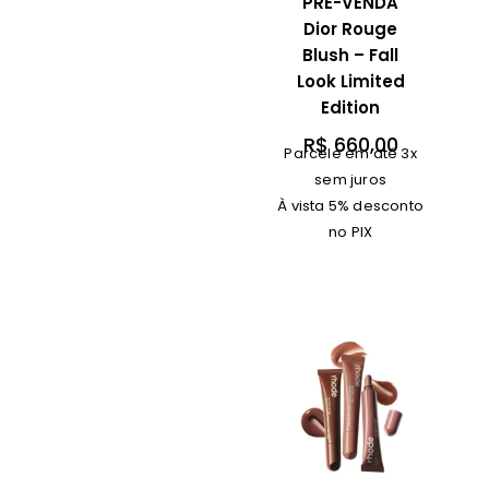
PRÉ-VENDA
Dior Rouge
Blush – Fall
Look Limited
Edition
R$
660,00
Parcele em até 3x
sem juros
À vista 5% desconto
no PIX