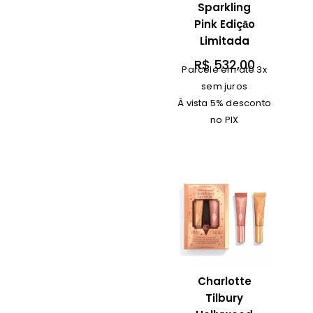
Sparkling
Pink Ediçāo
Limitada
R$
532,00
Parcele em até 3x
sem juros
À vista 5% desconto
no PIX
Charlotte
Tilbury