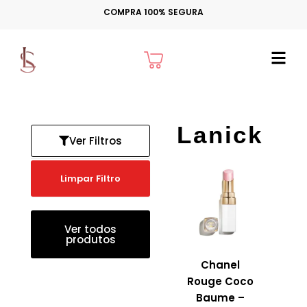
Ir
COMPRA 100% SEGURA
para
o
Cart
conteúdo
Lanick
Ver Filtros
Limpar Filtro
Ver todos
produtos
Chanel
Rouge Coco
Baume –