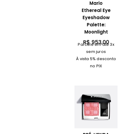
Mario
Ethereal Eye
Eyeshadow
Palette:
Moonlight
R$
953,00
Parcele em até 3x
sem juros
À vista 5% desconto
no PIX