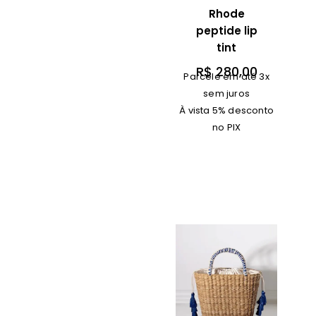
Rhode
peptide lip
tint
R$
280,00
Parcele em até 3x
sem juros
À vista 5% desconto
no PIX