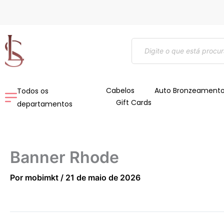
Ir
para
o
Pesquisar
conteúdo
produtos
Cabelos
Auto Bronzeament
Todos os
Gift Cards
departamentos
Banner Rhode
Por
mobimkt
/
21 de maio de 2026