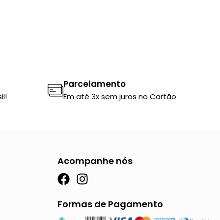
Parcelamento
l!
Em até 3x sem juros no Cartão
Acompanhe nós
F
I
a
n
c
s
Formas de Pagamento
e
t