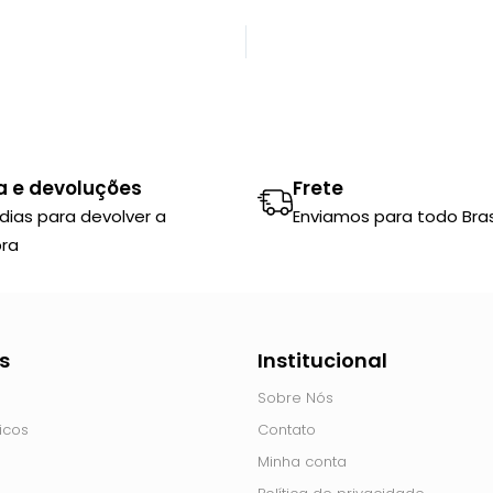
a e devoluções
Frete
 dias para devolver a
Enviamos para todo Brasi
ra
s
Institucional
Sobre Nós
icos
Contato
Minha conta