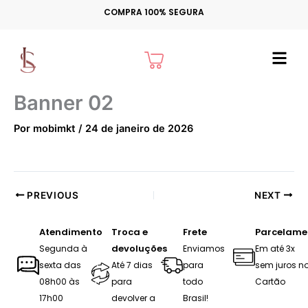
Ir
COMPRA 100% SEGURA
para
o
Cart
conteúdo
Banner 02
Por
mobimkt
/
24 de janeiro de 2026
PREVIOUS
NEXT
Atendimento
Troca e
Frete
Parcelame
devoluções
Segunda à
Enviamos
Em até 3x
sexta das
Até 7 dias
para
sem juros n
08h00 às
para
todo
Cartão
17h00
devolver a
Brasil!