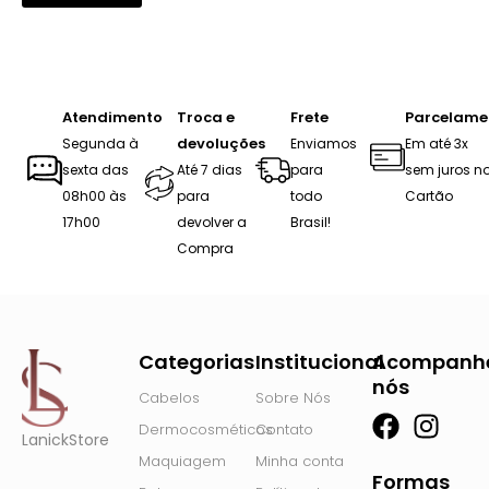
Atendimento
Troca e
Frete
Parcelame
devoluções
Segunda à
Enviamos
Em até 3x
sexta das
Até 7 dias
para
sem juros n
08h00 às
para
todo
Cartão
17h00
devolver a
Brasil!
Compra
Categorias
Institucional
Acompanh
nós
Cabelos
Sobre Nós
F
I
Dermocosméticos
Contato
LanickStore
a
n
Maquiagem
Minha conta
c
s
Formas