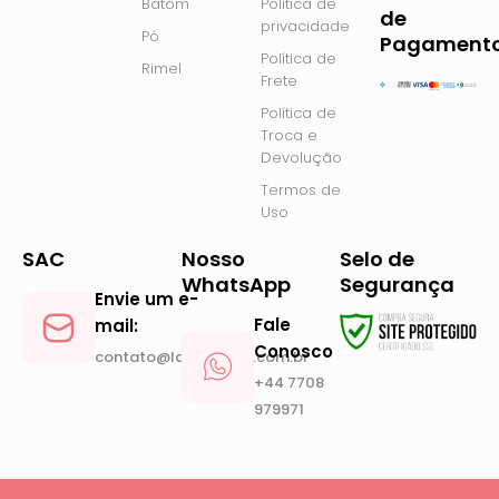
Batom
Política de
e
t
de
privacidade
Pó
b
a
Pagament
Política de
o
g
Rimel
Frete
o
r
Política de
k
a
Troca e
m
Devolução
Termos de
Uso
SAC
Nosso
Selo de
WhatsApp
Segurança
Envie um e-
Fale
mail:
Conosco
contato@lanickstore.com.br
+44 7708
979971