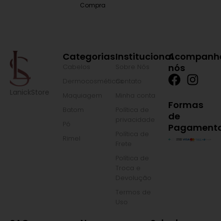
Compra
Categorias
Institucional
Acompanh
nós
Cabelos
Sobre Nós
F
I
Dermocosméticos
Contato
a
n
LanickStore
Maquiagem
Minha conta
c
s
Formas
Batom
Política de
e
t
de
privacidade
Pó
b
a
Pagament
Política de
o
g
Rimel
Frete
o
r
Política de
k
a
Troca e
m
Devolução
Termos de
Uso