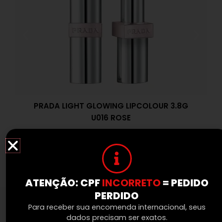
PRADA LIGHT GLOWING LIPCOLOUR 3.8G
U016 ROSE
R$
599,00
Parcele em até 3x sem juros
À vista 5% desconto no PIX
ATENÇÃO: CPF
INCORRETO
= PEDIDO
PERDIDO
Para receber sua encomenda internacional, seus
HOURGLASS
dados precisam ser exatos.