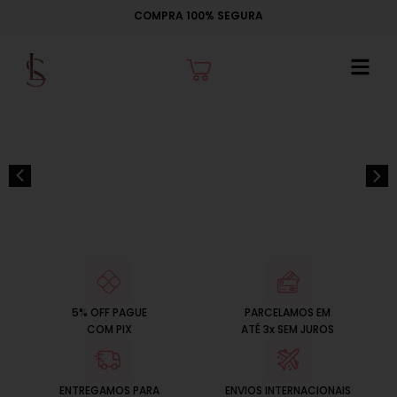
Ir
COMPRA 100% SEGURA
para
o
Cart
conteúdo
5% OFF PAGUE
PARCELAMOS EM
COM PIX
ATÉ 3x SEM JUROS
ENTREGAMOS PARA
ENVIOS INTERNACIONAIS