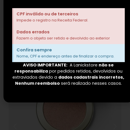
Cruelty free
luxury
beauty
CPF inválido ou de terceiros
Impede o registro na Receita Federal.
Dados errados
Fazem o objeto ser retido e devolvido ao exterior
Lançamento
Confira sempre
Nome, CPF e endereço antes de finalizar a compra.
AVISO IMPORTANTE:
A Lanickstore
não se
responsabiliza
por pedidos retidos, devolvidos ou
extraviados devido a
dados cadastrais incorretos,
Nenhum reembolso
será realizado nesses casos.