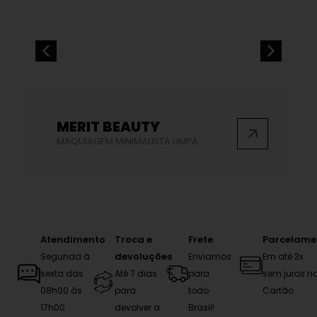
MERIT BEAUTY
MAQUIAGEM MINIMALISTA LIMPA
Atendimento
Troca e
Frete
Parcelame
devoluções
Segunda à
Enviamos
Em até 3x
sexta das
Até 7 dias
para
sem juros n
08h00 às
para
todo
Cartão
17h00
devolver a
Brasil!